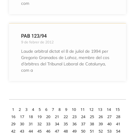
com
PAB 123/94
9 de febrer de 2012
Laude arbitral dictat el 8 de juliol de 1994 per
Gregorio Granados de Lahoz, membre del cos
d’àrbitres del Tribunal Laboral de Catalunya,
com a
1
2
3
4
5
6
7
8
9
10
11
12
13
14
15
16
17
18
19
20
21
22
23
24
25
26
27
28
29
30
31
32
33
34
35
36
37
38
39
40
41
42
43
44
45
46
47
48
49
50
51
52
53
54