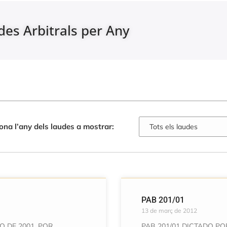
des Arbitrals per Any
ona l’any dels laudes a mostrar:
PAB 201/01
13 de març de 2012
O DE 2001, POR
PAB 201/01 DICTADO P