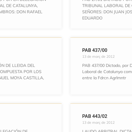
AL DE CATALUNYA,
TRIBUNAL LABORAL DE
EMBROS: DON RAFAEL
SEÑORES: DON JUAN JO
EDUARDO
PAB 437/00
13 de març de 2012
ÓN DE LLEIDA DEL
PAB 437/00 Dictado, por D.
COMPUESTA POR LOS
Laboral de Catalunya como 
NUEL MOYA CASTILLA,
entre la Fdrcn Agrlmntr
PAB 443/02
13 de març de 2012
ELEGACIÓN DE
LAUDO ARBITRAL DICTA