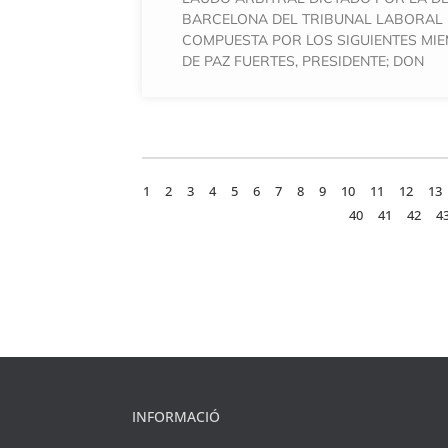
BARCELONA DEL TRIBUNAL LABORAL 
COMPUESTA POR LOS SIGUIENTES MI
DE PAZ FUERTES, PRESIDENTE; DON
1
2
3
4
5
6
7
8
9
10
11
12
13
40
41
42
4
INFORMACIÓ