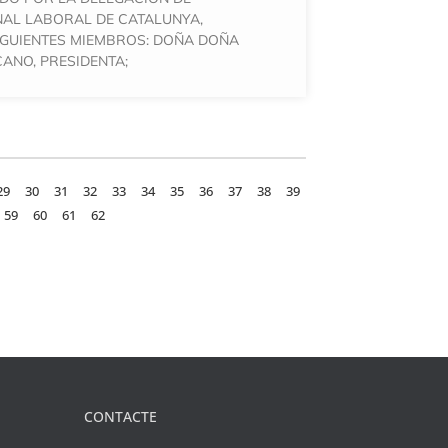
NAL LABORAL DE CATALUNYA,
IGUIENTES MIEMBROS: DOÑA DOÑA
ANO, PRESIDENTA;
29
30
31
32
33
34
35
36
37
38
39
59
60
61
62
CONTACTE