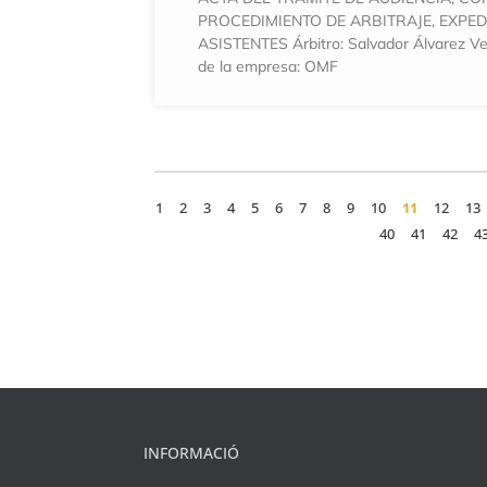
PROCEDIMIENTO DE ARBITRAJE, EXPEDI
ASISTENTES Árbitro: Salvador Álvarez Ve
de la empresa: OMF
1
2
3
4
5
6
7
8
9
10
11
12
13
40
41
42
4
INFORMACIÓ