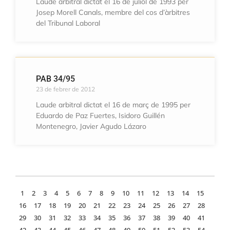
Laude arbitral dictat el 16 de juliol de 1993 per
Josep Morell Canals, membre del cos d’àrbitres
del Tribunal Laboral
PAB 34/95
23 de febrer de 2012
Laude arbitral dictat el 16 de març de 1995 per
Eduardo de Paz Fuertes, Isidoro Guillén
Montenegro, Javier Agudo Lázaro
1
2
3
4
5
6
7
8
9
10
11
12
13
14
15
16
17
18
19
20
21
22
23
24
25
26
27
28
29
30
31
32
33
34
35
36
37
38
39
40
41