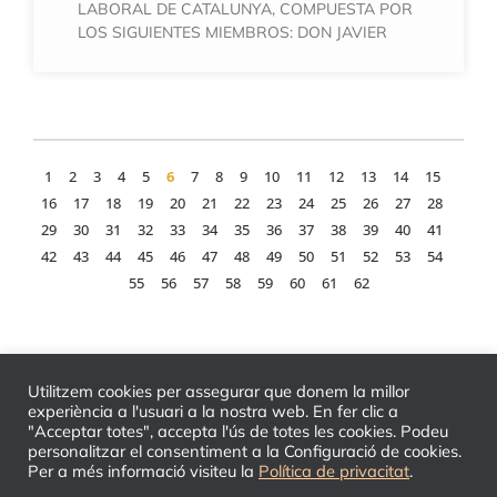
LABORAL DE CATALUNYA, COMPUESTA POR
LOS SIGUIENTES MIEMBROS: DON JAVIER
1
2
3
4
5
6
7
8
9
10
11
12
13
14
15
16
17
18
19
20
21
22
23
24
25
26
27
28
29
30
31
32
33
34
35
36
37
38
39
40
41
42
43
44
45
46
47
48
49
50
51
52
53
54
55
56
57
58
59
60
61
62
Utilitzem cookies per assegurar que donem la millor
experiència a l'usuari a la nostra web. En fer clic a
"Acceptar totes", accepta l'ús de totes les cookies. Podeu
personalitzar el consentiment a la Configuració de cookies.
Per a més informació visiteu la
Política de privacitat
.
© 2026 TLC - Tribunal Laboral de Catalunya