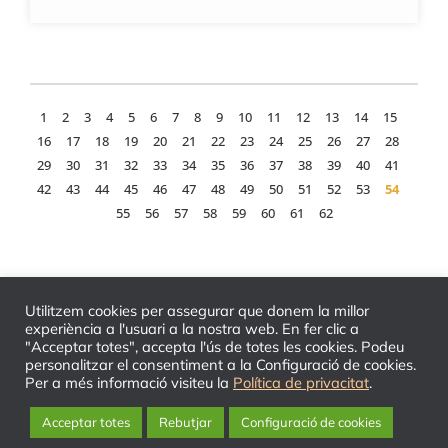
1
2
3
4
5
6
7
8
9
10
11
12
13
14
15
16
17
18
19
20
21
22
23
24
25
26
27
28
29
30
31
32
33
34
35
36
37
38
39
40
41
42
43
44
45
46
47
48
49
50
51
52
53
54
55
56
57
58
59
60
61
62
Utilitzem cookies per assegurar que donem la millor
experiència a l'usuari a la nostra web. En fer clic a
"Acceptar totes", accepta l'ús de totes les cookies. Podeu
personalitzar el consentiment a la Configuració de cookies.
Per a més informació visiteu la
Política de privacitat
.
© 2026 TLC - Tribunal Laboral de Catalunya
Acceptar totes
Rebutjar
Configuració de cookies
Informació Legal