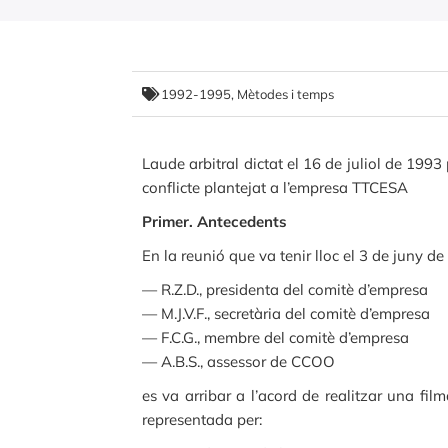
1992-1995
,
Mètodes i temps
Laude arbitral dictat el 16 de juliol de 199
conflicte plantejat a l’empresa TTCESA
Primer. Antecedents
En la reunió que va tenir lloc el 3 de juny 
— R.Z.D., presidenta del comitè d’empresa
— M.J.V.F., secretària del comitè d’empresa
— F.C.G., membre del comitè d’empresa
— A.B.S., assessor de CCOO
es va arribar a l’acord de realitzar una fi
representada per: