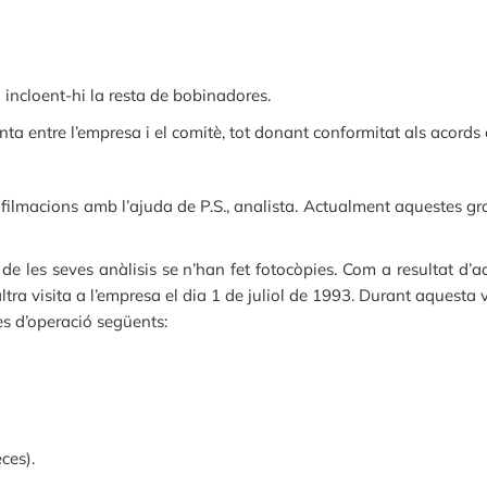
ió incloent-hi la resta de bobinadores.
nta entre l’empresa i el comitè, tot donant conformitat als acords
s filmacions amb l’ajuda de P.S., analista. Actualment aquestes g
de les seves anàlisis se n’han fet fotocòpies. Com a resultat d’
altra visita a l’empresa el dia 1 de juliol de 1993. Durant aquesta v
es d’operació següents:
ces).