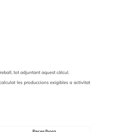
reball, tot adjuntant aquest càlcul.
alculat les produccions exigibles a activitat
Peces/hora