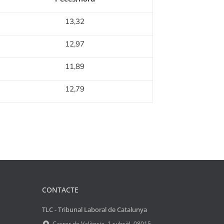
13,32
12,97
11,89
12,79
CONTACTE
TLC - Tribunal Laboral de Catalunya
Carrer de València, 1 subsòl, 08015