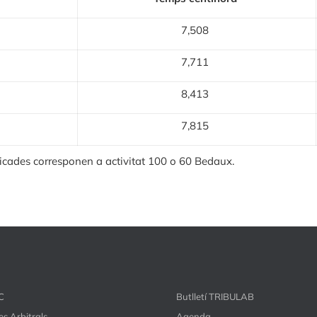
7,508
7,711
8,413
7,815
dicades corresponen a activitat 100 o 60 Bedaux.
C
Butlletí TRIBULAB
s Arbitrals
Agenda