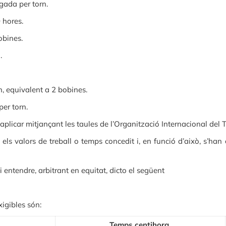
egada per torn.
 hores.
obines.
.
, equivalent a 2 bobines.
per torn.
aplicar mitjançant les taules de l’Organització Internacional del T
 valors de treball o temps concedit i, en funció d’això, s’han c
i entendre, arbitrant en equitat, dicto el següent
xigibles són:
Temps centihora