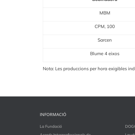
MBM
CPM, 100
Sarcen
Blume 4 eixos
Nota: Les produccions per hora exigibles in
INFORMACIÓ
La Fundació
DOG
Acords Interprofessionals de
Laude