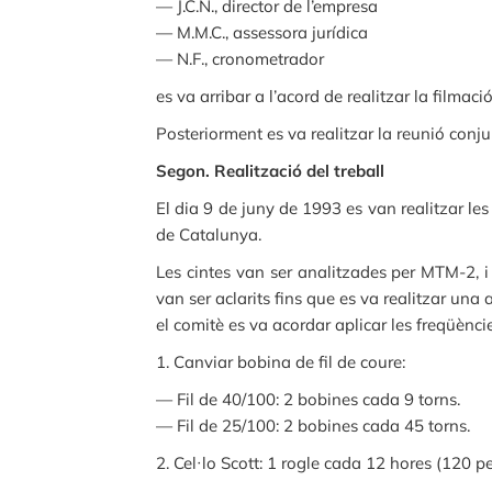
— J.C.N., director de l’empresa
— M.M.C., assessora jurídica
— N.F., cronometrador
es va arribar a l’acord de realitzar la filmac
Posteriorment es va realitzar la reunió conju
Segon. Realització del treball
El dia 9 de juny de 1993 es van realitzar le
de Catalunya.
Les cintes van ser analitzades per MTM-2, i 
van ser aclarits fins que es va realitzar una 
el comitè es va acordar aplicar les freqüènci
1. Canviar bobina de fil de coure:
— Fil de 40/100: 2 bobines cada 9 torns.
— Fil de 25/100: 2 bobines cada 45 torns.
2. Cel·lo Scott: 1 rogle cada 12 hores (120 pe