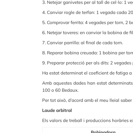
3. Netejar ganivetes per al tall de cel·lo: 1 v
4. Canviar rogle de terfan: 1 vegada cada 20
5. Comprovar ferrita: 4 vegades per torn, 2 b
6. Netejar toveres: en canviar la bobina de fil
7. Canviar parrilla: al final de cada torn.
8. Reparar bobina creuada: 1 bobina per torn
9. Preparar protecció per als dits: 2 vegades 
Ha estat determinat el coeficient de fatiga a 
Amb aquestes dades han estat determinats els
100 o 60 Bedaux.
Per tot això, d’acord amb el meu lleial saber 
Laude arbitral
Els valors de treball i produccions horàries e
Bobinadora