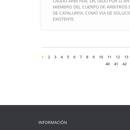
LAUDO ARBITRAL DICTADO POR D. AN
MIEMBRO DEL CUERPO DE ÁRBITROS 
DE CATALUNYA, COMO VÍA DE SOLUCI
EXISTENTE
1
2
3
4
5
6
7
8
9
10
11
12
13
40
41
42
INFORMACIÓN