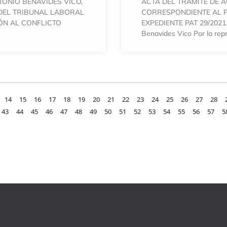
TONIO BENAVIDES VICO,
ACTA DEL TRÁMITE DE A
DEL TRIBUNAL LABORAL
CORRESPONDIENTE AL P
ÓN AL CONFLICTO
EXPEDIENTE PAT 29/2021
Benavides Vico Por la rep
14
15
16
17
18
19
20
21
22
23
24
25
26
27
28
43
44
45
46
47
48
49
50
51
52
53
54
55
56
57
5