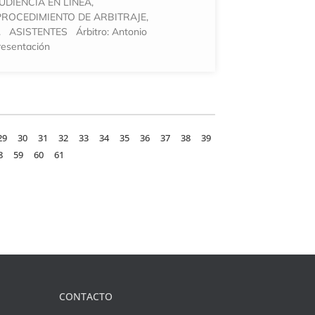
UDIENCIA EN LINEA,
ROCEDIMIENTO DE ARBITRAJE,
. ASISTENTES Árbitro: Antonio
resentación
29
30
31
32
33
34
35
36
37
38
39
8
59
60
61
CONTACTO