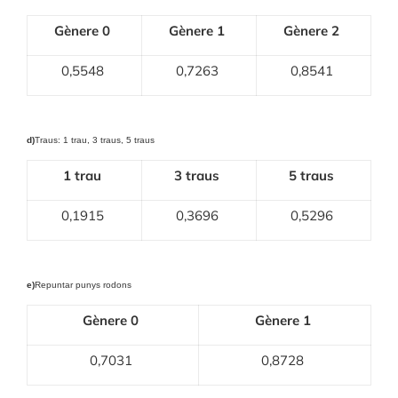
Gènere 0
Gènere 1
Gènere 2
0,5548
0,7263
0,8541
d)
Traus: 1 trau, 3 traus, 5 traus
1 trau
3 traus
5 traus
0,1915
0,3696
0,5296
e)
Repuntar punys rodons
Gènere 0
Gènere 1
0,7031
0,8728