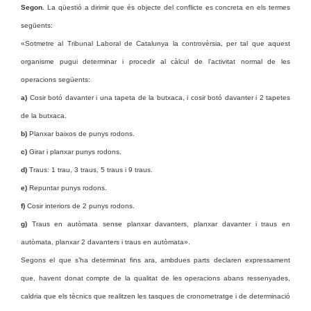
Segon.
La qüestió a dirimir que és objecte del conflicte es concreta en els termes
següents:
«Sotmetre al Tribunal Laboral de Catalunya la controvèrsia, per tal que aquest
organisme pugui determinar i procedir al càlcul de l’activitat normal de les
operacions següents:
a)
Cosir botó davanter i una tapeta de la butxaca, i cosir botó davanter i 2 tapetes
de la butxaca.
b)
Planxar baixos de punys rodons.
c)
Girar i planxar punys rodons.
d)
Traus: 1 trau, 3 traus, 5 traus i 9 traus.
e)
Repuntar punys rodons.
f)
Cosir interiors de 2 punys rodons.
g)
Traus en autòmata sense planxar davanters, planxar davanter i traus en
autòmata, planxar 2 davanters i traus en autòmata».
Segons el que s’ha determinat fins ara, ambdues parts declaren expressament
que, havent donat compte de la qualitat de les operacions abans ressenyades,
caldria que els tècnics que realitzen les tasques de cronometratge i de determinació