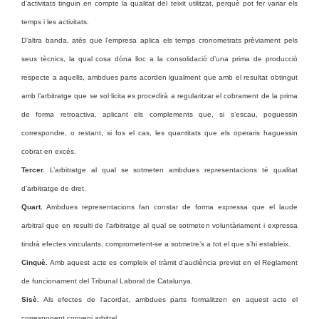
d’activitats tinguin en compte la qualitat del teixit utilitzat, perquè pot fer variar els
temps i les activitats.
D’altra banda, atès que l’empresa aplica els temps cronometrats prèviament pels
seus tècnics, la qual cosa dóna lloc a la consolidació d’una prima de producció
respecte a aquells, ambdues parts acorden igualment que amb el resultat obtingut
amb l’arbitratge que se sol·licita es procedirà a regularitzar el cobrament de la prima
de forma retroactiva, aplicant els complements que, si s’escau, poguessin
correspondre, o restant, si fos el cas, les quantitats que els operaris haguessin
cobrat en excés.
Tercer.
L’arbitratge al qual se sotmeten ambdues representacions té qualitat
d’arbitratge de dret.
Quart.
Ambdues representacions fan constar de forma expressa que el laude
arbitral que en resulti de l’arbitratge al qual se sotmeten voluntàriament i expressa
tindrà efectes vinculants, comprometent-se a sotmetre’s a tot el que s’hi estableix.
Cinquè.
Amb aquest acte es compleix el tràmit d’audiència previst en el Reglament
de funcionament del Tribunal Laboral de Catalunya.
Sisè.
Als efectes de l’acordat, ambdues parts formalitzen en aquest acte el
corresponent conveni arbitral.