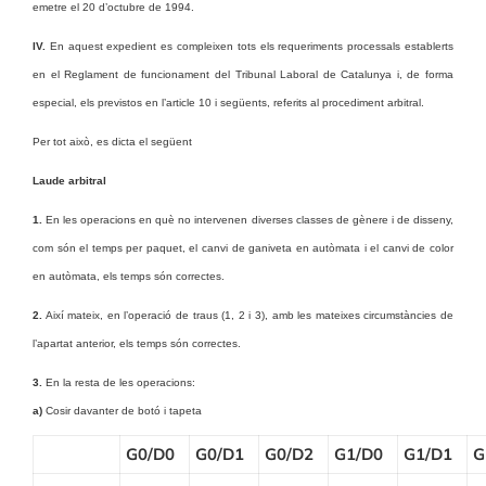
emetre el 20 d’octubre de 1994.
IV.
En aquest expedient es compleixen tots els requeriments processals establerts
en el Reglament de funcionament del Tribunal Laboral de Catalunya i, de forma
especial, els previstos en l’article 10 i següents, referits al procediment arbitral.
Per tot això, es dicta el següent
Laude arbitral
1.
En les operacions en què no intervenen diverses classes de gènere i de disseny,
com són el temps per paquet, el canvi de ganiveta en autòmata i el canvi de color
en autòmata, els temps són correctes.
2.
Així mateix, en l’operació de traus (1, 2 i 3), amb les mateixes circumstàncies de
l’apartat anterior, els temps són correctes.
3.
En la resta de les operacions:
a)
Cosir davanter de botó i tapeta
G0/D0
G0/D1
G0/D2
G1/D0
G1/D1
G