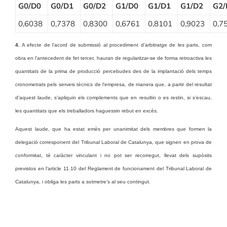
G0/D0
G0/D1
G0/D2
G1/D0
G1/D1
G1/D2
G2/
0,6038
0,7378
0,8300
0,6761
0,8101
0,9023
0,7
4.
A efecte de l’acord de submissió al procediment d’arbitratge de les parts, com
obra en l’antecedent de fet tercer, hauran de regularitzar-se de forma retroactiva les
quantitats de la prima de producció percebudes des de la implantació dels temps
cronometrats pels serveis tècnics de l’empresa, de manera que, a partir del resultat
d’aquest laude, s’apliquin els complements que en resultin o es restin, si s’escau,
les quantitats que els treballadors haguessin rebut en excés.
Aquest laude, que ha estat emès per unanimitat dels membres que formen la
delegació corresponent del Tribunal Laboral de Catalunya, que signen en prova de
conformitat, té caràcter vinculant i no pot ser recorregut, llevat dels supòsits
previstos en l’article 11.10 del Reglament de funcionament del Tribunal Laboral de
Catalunya, i obliga les parts a sotmetre’s al seu contingut.