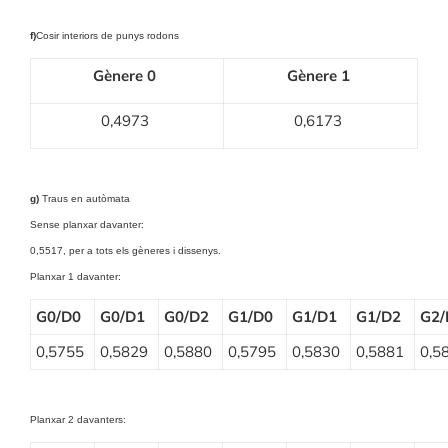
f)
Cosir interiors de punys rodons
Gènere 0
Gènere 1
0,4973
0,6173
g)
Traus en autòmata
Sense planxar davanter:
0,5517, per a tots els gèneres i dissenys.
Planxar 1 davanter:
G0/D0
G0/D1
G0/D2
G1/D0
G1/D1
G1/D2
G2/
0,5755
0,5829
0,5880
0,5795
0,5830
0,5881
0,5
Planxar 2 davanters: