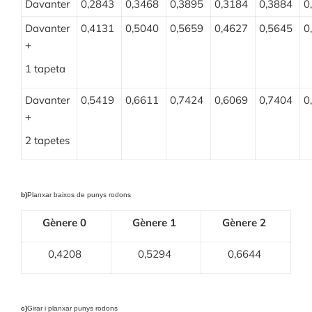
Davanter
0,2843
0,3468
0,3895
0,3184
0,3884
0
Davanter
0,4131
0,5040
0,5659
0,4627
0,5645
0
+
1 tapeta
Davanter
0,5419
0,6611
0,7424
0,6069
0,7404
0
+
2 tapetes
b)
Planxar baixos de punys rodons
Gènere 0
Gènere 1
Gènere 2
0,4208
0,5294
0,6644
c)
Girar i planxar punys rodons