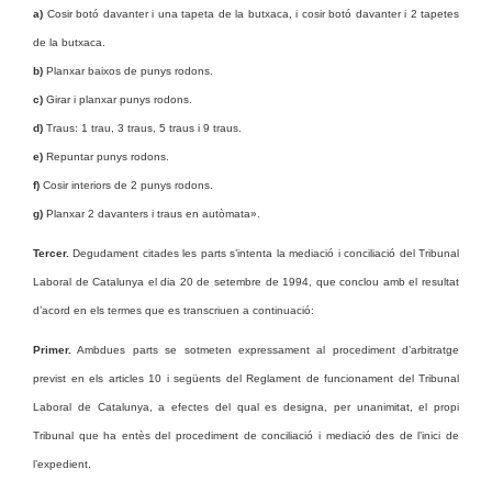
a)
Cosir botó davanter i una tapeta de la butxaca, i cosir botó davanter i 2 tapetes
de la butxaca.
b)
Planxar baixos de punys rodons.
c)
Girar i planxar punys rodons.
d)
Traus: 1 trau, 3 traus, 5 traus i 9 traus.
e)
Repuntar punys rodons.
f)
Cosir interiors de 2 punys rodons.
g)
Planxar 2 davanters i traus en autòmata».
Tercer.
Degudament citades les parts s’intenta la mediació i conciliació del Tribunal
Laboral de Catalunya el dia 20 de setembre de 1994, que conclou amb el resultat
d’acord en els termes que es transcriuen a continuació:
Primer.
Ambdues parts se sotmeten expressament al procediment d’arbitratge
previst en els articles 10 i següents del Reglament de funcionament del Tribunal
Laboral de Catalunya, a efectes del qual es designa, per unanimitat, el propi
Tribunal que ha entès del procediment de conciliació i mediació des de l’inici de
l’expedient.