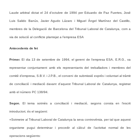
Laude arbitral dictat el 24 d’octubre de 1994 per Eduardo de Paz Fuertes, José
Luis Salido Banús, Javier Agudo Lázaro i Miguel Ángel Martínez del Castillo,
membres de la Delegació de Barcelona del Tribunal Laboral de Catalunya, com a
via de solució al conflicte plantejat a l’empresa ESA
Antecedents de fet
Primer.
El dia 13 de setembre de 1994, el gerent de l’empresa ESA, E.R.G., va
representar conjuntament amb els representants del treballadors i membres del
comitè d’empresa, S.B.V. i J.P.B., el conveni de submissió exprés i voluntari al tràmit
de conciliació i mediació davant d’aquest Tribunal Laboral de Catalunya, registrat
amb el número PC 138/94.
Segon.
El tema sotmès a conciliació i mediació, segons consta en l’escrit
introductori, és el següent:
«Sotmetre al Tribunal Laboral de Catalunya la seva controvèrsia, per tal que aquest
organisme pugui determinar i procedir al càlcul de l’activitat normal de les
operacions següents: