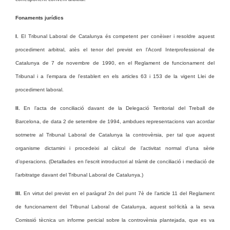
Fonaments jurídics
I.
El Tribunal Laboral de Catalunya és competent per conèixer i resoldre aquest
procediment arbitral, atès el tenor del previst en l’Acord Interprofessional de
Catalunya de 7 de novembre de 1990, en el Reglament de funcionament del
Tribunal i a l’empara de l’establert en els articles 63 i 153 de la vigent Llei de
procediment laboral.
II.
En l’acta de conciliació davant de la Delegació Territorial del Treball de
Barcelona, de data 2 de setembre de 1994, ambdues representacions van acordar
sotmetre al Tribunal Laboral de Catalunya la controvèrsia, per tal que aquest
organisme dictamini i procedeixi al càlcul de l’activitat normal d’una sèrie
d’operacions. (Detallades en l’escrit introductori al tràmit de conciliació i mediació de
l’arbitratge davant del Tribunal Laboral de Catalunya.)
III.
En virtut del previst en el paràgraf 2n del punt 7è de l’article 11 del Reglament
de funcionament del Tribunal Laboral de Catalunya, aquest sol·licità a la seva
Comissió tècnica un informe pericial sobre la controvèrsia plantejada, que es va