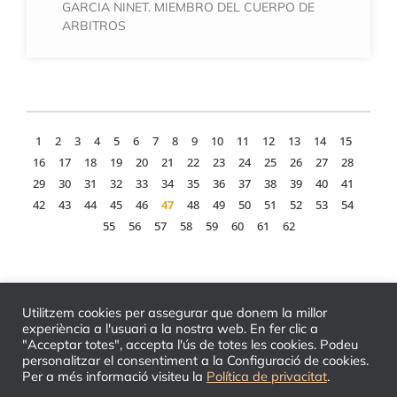
GARCIA NINET. MIEMBRO DEL CUERPO DE
ARBITROS
1
2
3
4
5
6
7
8
9
10
11
12
13
14
15
16
17
18
19
20
21
22
23
24
25
26
27
28
29
30
31
32
33
34
35
36
37
38
39
40
41
42
43
44
45
46
47
48
49
50
51
52
53
54
55
56
57
58
59
60
61
62
Utilitzem cookies per assegurar que donem la millor
experiència a l'usuari a la nostra web. En fer clic a
"Acceptar totes", accepta l'ús de totes les cookies. Podeu
personalitzar el consentiment a la Configuració de cookies.
Per a més informació visiteu la
Política de privacitat
.
© 2026 TLC - Tribunal Laboral de Catalunya