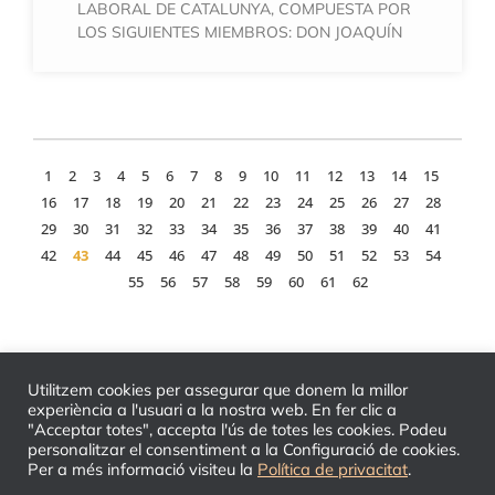
LABORAL DE CATALUNYA, COMPUESTA POR
LOS SIGUIENTES MIEMBROS: DON JOAQUÍN
1
2
3
4
5
6
7
8
9
10
11
12
13
14
15
16
17
18
19
20
21
22
23
24
25
26
27
28
29
30
31
32
33
34
35
36
37
38
39
40
41
42
43
44
45
46
47
48
49
50
51
52
53
54
55
56
57
58
59
60
61
62
Utilitzem cookies per assegurar que donem la millor
experiència a l'usuari a la nostra web. En fer clic a
"Acceptar totes", accepta l'ús de totes les cookies. Podeu
personalitzar el consentiment a la Configuració de cookies.
Per a més informació visiteu la
Política de privacitat
.
© 2026 TLC - Tribunal Laboral de Catalunya