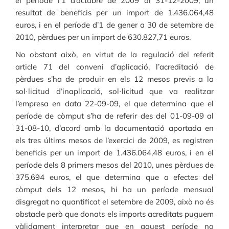
el període l’1 d’octubre de 2009 al 31-12-2009, un
resultat de beneficis per un import de 1.436.064,48
euros, i en el període d’1 de gener a 30 de setembre de
2010, pèrdues per un import de 630.827,71 euros.
No obstant això, en virtut de la regulació del referit
article 71 del conveni d’aplicació, l’acreditació de
pèrdues s’ha de produir en els 12 mesos previs a la
sol·licitud d’inaplicació, sol·licitud que va realitzar
l’empresa en data 22-09-09, el que determina que el
període de còmput s’ha de referir des del 01-09-09 al
31-08-10, d’acord amb la documentació aportada en
els tres últims mesos de l’exercici de 2009, es registren
beneficis per un import de 1.436.064,48 euros, i en el
període dels 8 primers mesos del 2010, unes pèrdues de
375.694 euros, el que determina que a efectes del
còmput dels 12 mesos, hi ha un període mensual
disgregat no quantificat el setembre de 2009, això no és
obstacle però que donats els imports acreditats puguem
vàlidament interpretar que en aquest període no