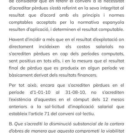
de considerar que en referir el conveni a la necessitat
d’acreditar pèrdues s’està referint en la seva integritat al
resultat que d’acord amb els principis i normes
comptables acceptats per la normativa espanyola
resulten d’aplicació, i determinen el resultat computable.
Havent d’incidir a més que en el resultat d’explotació on
directament incideixen els costos salarials no
s’acrediten pèrdues en cap dels períodes computats,
sent positius en tots ells, i en la mesura que el resultat
final de pèrdua que es produeix en algun període ve
bàsicament derivat dels resultats financers.
Per tot això, encara que s’acrediten pèrdues en el
període d’1-01-10 al 31-08-10, no s’acrediten
l’existència d’aquestes en el còmput dels 12 mesos
anteriors a la sol·licitud d’inaplicació salarial que
estableix l’article 71 del conveni col·lectiu.
B.
Que s’acrediti la disminució substancial de la cartera
d’obres de manera que aquesta comprometi la viabilitat