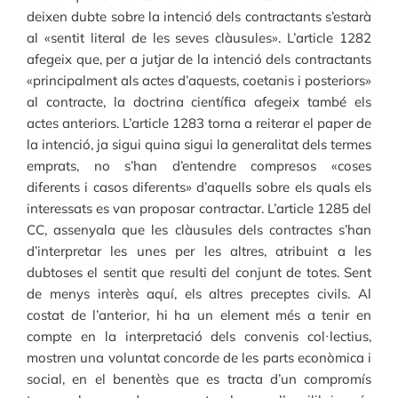
deixen dubte sobre la intenció dels contractants s’estarà
al «sentit literal de les seves clàusules». L’article 1282
afegeix que, per a jutjar de la intenció dels contractants
«principalment als actes d’aquests, coetanis i posteriors»
al contracte, la doctrina científica afegeix també els
actes anteriors. L’article 1283 torna a reiterar el paper de
la intenció, ja sigui quina sigui la generalitat dels termes
emprats, no s’han d’entendre compresos «coses
diferents i casos diferents» d’aquells sobre els quals els
interessats es van proposar contractar. L’article 1285 del
CC, assenyala que les clàusules dels contractes s’han
d’interpretar les unes per les altres, atribuint a les
dubtoses el sentit que resulti del conjunt de totes. Sent
de menys interès aquí, els altres preceptes civils. Al
costat de l’anterior, hi ha un element més a tenir en
compte en la interpretació dels convenis col·lectius,
mostren una voluntat concorde de les parts econòmica i
social, en el benentès que es tracta d’un compromís