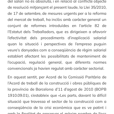
del salari no és absoluta, i en relació al conflicte objecte
de resolució mitjançant el present laude, la Llei 35/2010,
de 17 de setembre, de mesures urgents per a la reforma
del mercat de treball, ha inclòs amb caràcter general un
conjunt de reformes introduïdes en l’article 82 de
l’Estatut dels Treballadors, que es dirigeixen a afavorir
l’efectivitat dels procediments d’inaplicació salarial
quan la situació i perspectives de l’empresa puguin
veure’s danyades com a conseqüència de règim salarial
establert afectant les possibilitats de manteniment de
l’ocupació, regulació general, que diferents normes
convencionals ja havien regulat amb caràcter sectorial.
En aquest sentit, per Acord de la Comissió Paritària de
l’Acord de treball de la construcció i obres públiques de
la província de Barcelona d’11 d’agost de 2010 (BOPB
1910.09.01), s’estableix que «Les parts, davant la difícil
situació que travessa el sector de la construcció com a
conseqüència de la crisi econòmica que es ve patint i
amb la finalitat de preservar el màxim nombre de llocs