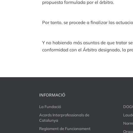
propuesta formulada por el árbitro.
Por tanto, se procede a finalizar las actua
Y no habiendo más asuntos de que tratar se 
conformidad con el Árbitro designado, la pr
INFORMACIÓ
La Fundació
DOG
Acords Interprofessionals de
Laude
Catalunya
Norm
Reglament de Funcionament
Organ