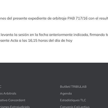
ciones del presente expediente de arbitraje PAB 717/16 con el re
levanta la sesión en la fecha anteriormente indicada, firmando t
esente Acta a las 16,15 horas del día de hoy
C
Butlletí TRIBULAB
s Arbitrals
Agenda
ativa Concordant
Estadístiques TLC
ismes Extrajudicials
Convenis Col·Lectius