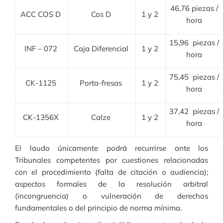
46,76 piezas /
ACC COS D
Cos D
1 y 2
hora
15,96 piezas /
INF – 072
Caja Diferencial
1 y 2
hora
75,45 piezas /
CK-1125
Porta-fresas
1 y 2
hora
37,42 piezas /
CK-1356X
Calze
1 y 2
hora
El laudo únicamente podrá recurrirse ante los
Tribunales competentes por cuestiones relacionadas
con el procedimiento (falta de citación o audiencia);
aspectos formales de la resolución arbitral
(incongruencia) o vulneración de derechos
fundamentales o del principio de norma mínima.