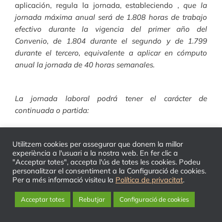
aplicación, regula la jornada, estableciendo ,
que l
a
jornada máxima anual será de 1.808 horas de trabajo
efectivo durante la vigencia del primer año del
Convenio, de 1.804 durante el segundo y de 1.799
durante el tercero, equivalente a aplicar en cómputo
anual la jornada de 40 horas semanales.
La jornada laboral podrá tener el carácter de
continuada o partida:
Utilitzem cookies per assegurar que donem la millor
a) Continuada: Se dispondrá de un descanso de 20
experiència a l'usuari a la nostra web. En fer clic a
(veinte) minutos que se computarán como jornada de
"Acceptar totes", accepta l'ús de totes les cookies. Podeu
trabajo a todos los efectos en cualquier jornada
personalitzar el consentiment a la Configuració de cookies.
Per a més informació visiteu la
superior a cinco horas. Si este tiempo de descanso fuese
Política de privacitat
.
utilizado para realizar alguna comida, podrá ampliarse
Acceptar totes
Rebutjar
Configuració de cookies
por el tiempo indispensable entendiéndose que cuando
sobrepase los 20 (veinte) minutos iniciales será a cargo