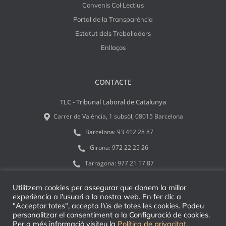
Convenis Col·Lectius
Portal de la Transparència
Estatut dels Treballadors
Enllaços
CONTACTE
TLC - Tribunal Laboral de Catalunya
Carrer de València, 1 subsòl, 08015 Barcelona
Barcelona:
93 412 28 87
Girona:
972 22 25 26
Tarragona:
977 21 17 87
tlcinfo@tribulab.cat
Utilitzem cookies per assegurar que donem la millor
experiència a l'usuari a la nostra web. En fer clic a
"Acceptar totes", accepta l'ús de totes les cookies. Podeu
personalitzar el consentiment a la Configuració de cookies.
Per a més informació visiteu la
Política de privacitat
.