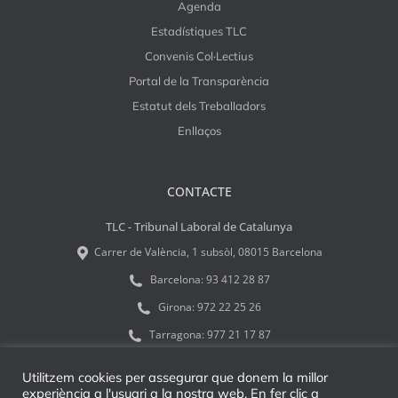
Agenda
Estadístiques TLC
Convenis Col·Lectius
Portal de la Transparència
Estatut dels Treballadors
Enllaços
CONTACTE
TLC - Tribunal Laboral de Catalunya
Carrer de València, 1 subsòl, 08015 Barcelona
Barcelona:
93 412 28 87
Girona:
972 22 25 26
Tarragona:
977 21 17 87
tlcinfo@tribulab.cat
Utilitzem cookies per assegurar que donem la millor
experiència a l'usuari a la nostra web. En fer clic a