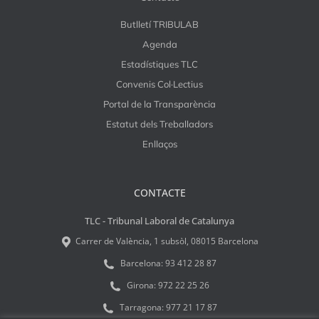
Butlletí TRIBULAB
Agenda
Estadístiques TLC
Convenis Col·Lectius
Portal de la Transparència
Estatut dels Treballadors
Enllaços
CONTACTE
TLC - Tribunal Laboral de Catalunya
Carrer de València, 1 subsòl, 08015 Barcelona
Barcelona:
93 412 28 87
Girona:
972 22 25 26
Tarragona:
977 21 17 87