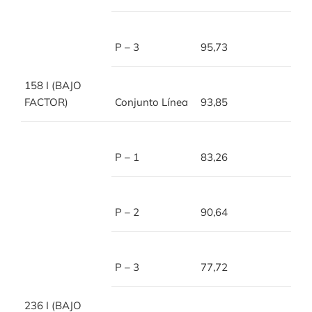
P – 3
95,73
158 I (BAJO
FACTOR)
Conjunto Línea
93,85
P – 1
83,26
P – 2
90,64
P – 3
77,72
236 I (BAJO