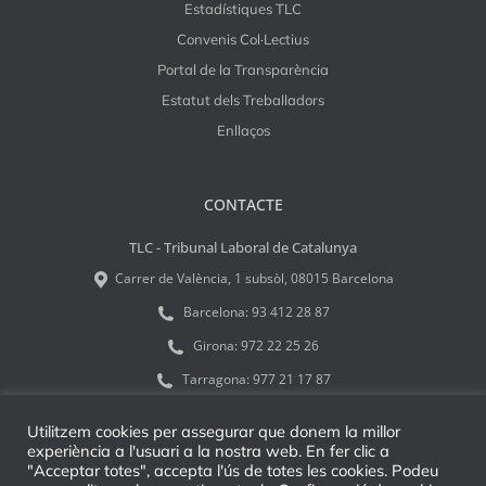
Estadístiques TLC
Convenis Col·Lectius
Portal de la Transparència
Estatut dels Treballadors
Enllaços
CONTACTE
TLC - Tribunal Laboral de Catalunya
Carrer de València, 1 subsòl, 08015 Barcelona
Barcelona:
93 412 28 87
Girona:
972 22 25 26
Tarragona:
977 21 17 87
tlcinfo@tribulab.cat
Utilitzem cookies per assegurar que donem la millor
experiència a l'usuari a la nostra web. En fer clic a
"Acceptar totes", accepta l'ús de totes les cookies. Podeu