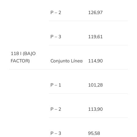
P – 2
126,97
P – 3
119,61
118 I (BAJO
FACTOR)
Conjunto Línea
114,90
P – 1
101,28
P – 2
113,90
P – 3
95,58