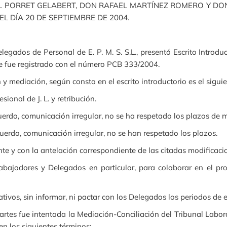
 PORRET GELABERT, DON RAFAEL MARTÍNEZ ROMERO Y DON
., EL DÍA 20 DE SEPTIEMBRE DE 2004.
legados de Personal de E. P. M. S. S.L., presentó Escrito Introdu
ue fue registrado con el número PCB 333/2004.
 mediación, según consta en el escrito introductorio es el siguie
nal de J. L. y retribución.
do, comunicación irregular, no se ha respetado los plazos de m
rdo, comunicación irregular, no se han respetado los plazos.
con la antelación correspondiente de las citadas modificacio
dores y Delegados en particular, para colaborar en el pro
s, sin informar, ni pactar con los Delegados los periodos de e
fue intentada la Mediación-Conciliación del Tribunal Laboral 
n los siguientes términos: