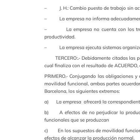
– J. H.: Cambio puesto de trabajo sin acue
– La empresa no informa adecuadamente y 
– La empresa no cuenta con los trabaja
productividad.
– La empresa ejecuta sistemas organizativo
TERCERO:.- Debidamente citadas las partes 
cual finaliza con el resultado de ACUERDO, e
PRIMERO.- Conjugando las obligaciones y d
movilidad funcional, ambas partes acuerdan,
Barcelona, los siguientes extremos:
a) La empresa ofrecerá la correspondiente 
b) A efectos de no perjudicar la producc
funcionales que se produzcan
c) En los supuestos de movilidad funciona
efectos de alcanzar la producción normal.