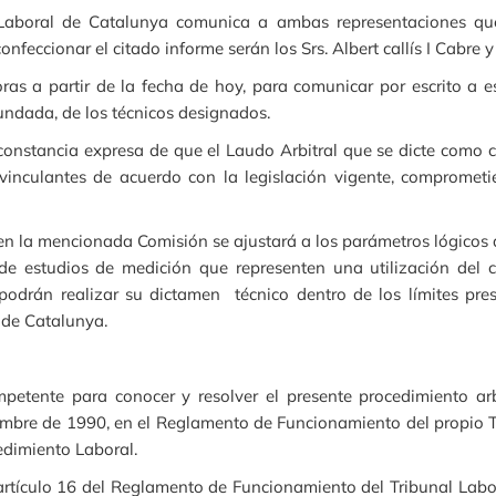
 Laboral de Catalunya comunica a ambas representaciones qu
feccionar el citado informe serán los Srs. Albert callís I Cabre
s a partir de la fecha de hoy, para comunicar por escrito a es
undada, de los técnicos designados.
stancia expresa de que el Laudo Arbitral que se dicte como co
 vinculantes de acuerdo con la legislación vigente, comprometi
n la mencionada Comisión se ajustará a los parámetros lógicos q
n de estudios de medición que representen una utilización del c
podrán realizar su dictamen técnico dentro de los límites pres
 de Catalunya.
petente para conocer y resolver el presente procedimiento arb
embre de 1990, en el Reglamento de Funcionamiento del propio Tr
edimiento Laboral.
l artículo 16 del Reglamento de Funcionamiento del Tribunal Labo