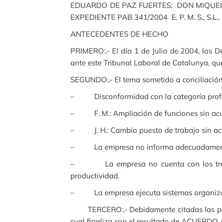
EDUARDO DE PAZ FUERTES; DON MIQUEL
EXPEDIENTE PAB 341/2004 E. P. M. S., S.L
ANTECEDENTES DE HECHO
PRIMERO:.- El día 1 de Julio de 2004, los De
ante este Tribunal Laboral de Catalunya, q
SEGUNDO:.- El tema sometido a conciliación y
– Disconformidad con la categoría profesio
– F. M.: Ampliación de funciones sin acuer
– J. H.: Cambio puesto de trabajo sin acue
– La empresa no informa adecuadamente y 
– La empresa no cuenta con los trabaja
productividad.
– La empresa ejecuta sistemas organizativo
TERCERO:.- Debidamente citadas las partes 
cual finaliza con el resultado de ACUERDO, e