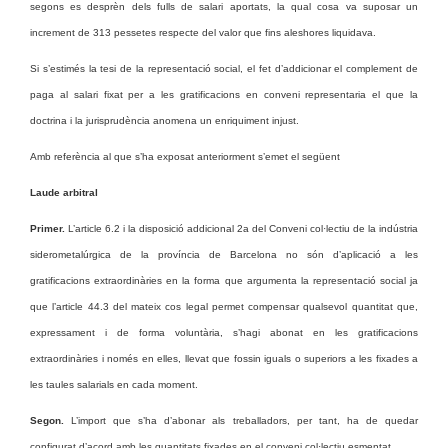
segons es desprèn dels fulls de salari aportats, la qual cosa va suposar un
increment de 313 pessetes respecte del valor que fins aleshores liquidava.
Si s’estimés la tesi de la representació social, el fet d’addicionar el complement de
paga al salari fixat per a les gratificacions en conveni representaria el que la
doctrina i la jurisprudència anomena un enriquiment injust.
Amb referència al que s’ha exposat anteriorment s’emet el següent
Laude arbitral
Primer.
L’article 6.2 i la disposició addicional 2a del Conveni col·lectiu de la indústria
siderometalúrgica de la província de Barcelona no són d’aplicació a les
gratificacions extraordinàries en la forma que argumenta la representació social ja
que l’article 44.3 del mateix cos legal permet compensar qualsevol quantitat que,
expressament i de forma voluntària, s’hagi abonat en les gratificacions
extraordinàries i només en elles, llevat que fossin iguals o superiors a les fixades a
les taules salarials en cada moment.
Segon.
L’import que s’ha d’abonar als treballadors, per tant, ha de quedar
configurat d’acord amb les quantitats fixades en el conveni col·lectiu esmentat.