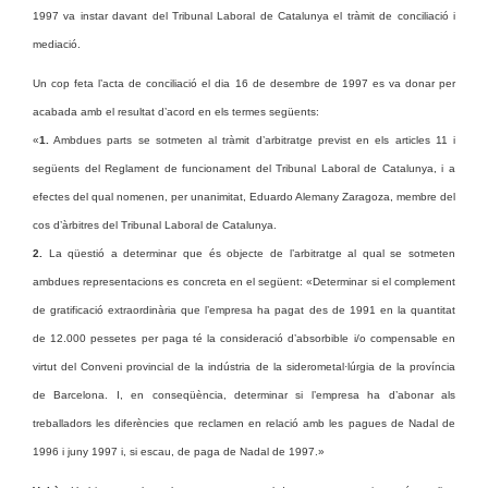
1997 va instar davant del Tribunal Laboral de Catalunya el tràmit de conciliació i
mediació.
Un cop feta l’acta de conciliació el dia 16 de desembre de 1997 es va donar per
acabada amb el resultat d’acord en els termes següents:
«
1.
Ambdues parts se sotmeten al tràmit d’arbitratge previst en els articles 11 i
següents del Reglament de funcionament del Tribunal Laboral de Catalunya, i a
efectes del qual nomenen, per unanimitat, Eduardo Alemany Zaragoza, membre del
cos d’àrbitres del Tribunal Laboral de Catalunya.
2.
La qüestió a determinar que és objecte de l’arbitratge al qual se sotmeten
ambdues representacions es concreta en el següent: «Determinar si el complement
de gratificació extraordinària que l’empresa ha pagat des de 1991 en la quantitat
de 12.000 pessetes per paga té la consideració d’absorbible i/o compensable en
virtut del Conveni provincial de la indústria de la siderometal·lúrgia de la província
de Barcelona. I, en conseqüència, determinar si l’empresa ha d’abonar als
treballadors les diferències que reclamen en relació amb les pagues de Nadal de
1996 i juny 1997 i, si escau, de paga de Nadal de 1997.»