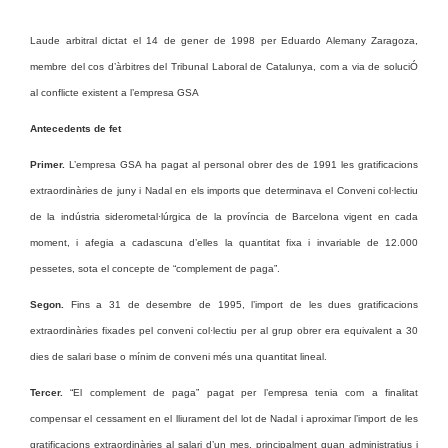
Laude arbitral dictat el 14 de gener de 1998 per Eduardo Alemany Zaragoza,
membre del cos d’àrbitres del Tribunal Laboral de Catalunya, com a via de soluciÓ
al conflicte existent a l’empresa GSA
Antecedents de fet
Primer.
L’empresa GSA ha pagat al personal obrer des de 1991 les gratificacions
extraordinàries de juny i Nadal en els imports que determinava el Conveni col·lectiu
de la indústria siderometal·lúrgica de la província de Barcelona vigent en cada
moment, i afegia a cadascuna d’elles la quantitat fixa i invariable de 12.000
pessetes, sota el concepte de “complement de paga”.
Segon.
Fins a 31 de desembre de 1995, l’import de les dues gratificacions
extraordinàries fixades pel conveni col·lectiu per al grup obrer era equivalent a 30
dies de salari base o mínim de conveni més una quantitat lineal.
Tercer.
“El complement de paga” pagat per l’empresa tenia com a finalitat
compensar el cessament en el lliurament del lot de Nadal i aproximar l’import de les
gratificacions extraordinàries al salari d’un mes, principalment quan administratius i