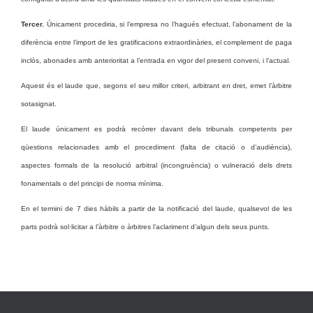
Tercer.
Únicament procediria, si l’empresa no l’hagués efectuat, l’abonament de la
diferència entre l’import de les gratificacions extraordinàries, el complement de paga
inclòs, abonades amb anterioritat a l’entrada en vigor del present conveni, i l’actual.
Aquest és el laude que, segons el seu millor criteri, arbitrant en dret, emet l’àrbitre
sotasignat.
El laude únicament es podrà recórrer davant dels tribunals competents per
qüestions relacionades amb el procediment (falta de citació o d’audiència),
aspectes formals de la resolució arbitral (incongruència) o vulneració dels drets
fonamentals o del principi de norma mínima.
En el termini de 7 dies hàbils a partir de la notificació del laude, qualsevol de les
parts podrà sol·licitar a l’àrbitre o àrbitres l’aclariment d’algun dels seus punts.