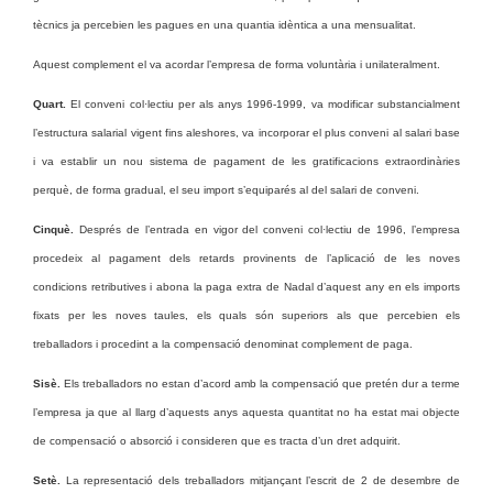
tècnics ja percebien les pagues en una quantia idèntica a una mensualitat.
Aquest complement el va acordar l’empresa de forma voluntària i unilateralment.
Quart.
El conveni col·lectiu per als anys 1996-1999, va modificar substancialment
l’estructura salarial vigent fins aleshores, va incorporar el plus conveni al salari base
i va establir un nou sistema de pagament de les gratificacions extraordinàries
perquè, de forma gradual, el seu import s’equiparés al del salari de conveni.
Cinquè.
Després de l’entrada en vigor del conveni col·lectiu de 1996, l’empresa
procedeix al pagament dels retards provinents de l’aplicació de les noves
condicions retributives i abona la paga extra de Nadal d’aquest any en els imports
fixats per les noves taules, els quals són superiors als que percebien els
treballadors i procedint a la compensació denominat complement de paga.
Sisè.
Els treballadors no estan d’acord amb la compensació que pretén dur a terme
l’empresa ja que al llarg d’aquests anys aquesta quantitat no ha estat mai objecte
de compensació o absorció i consideren que es tracta d’un dret adquirit.
Setè.
La representació dels treballadors mitjançant l’escrit de 2 de desembre de