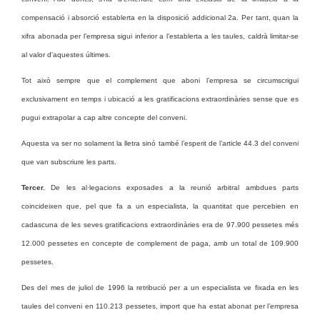
compensació i absorció establerta en la disposició addicional 2a. Per tant, quan la
xifra abonada per l’empresa sigui inferior a l’establerta a les taules, caldrà limitar-se
al valor d’aquestes últimes.
Tot això sempre que el complement que aboni l’empresa se circumscrigui
exclusivament en temps i ubicació a les gratificacions extraordinàries sense que es
pugui extrapolar a cap altre concepte del conveni.
Aquesta va ser no solament la lletra sinó també l’esperit de l’article 44.3 del conveni
que van subscriure les parts.
Tercer.
De les al·legacions exposades a la reunió arbitral ambdues parts
coincideixen que, pel que fa a un especialista, la quantitat que percebien en
cadascuna de les seves gratificacions extraordinàries era de 97.900 pessetes més
12.000 pessetes en concepte de complement de paga, amb un total de 109.900
pessetes.
Des del mes de juliol de 1996 la retribució per a un especialista ve fixada en les
taules del conveni en 110.213 pessetes, import que ha estat abonat per l’empresa