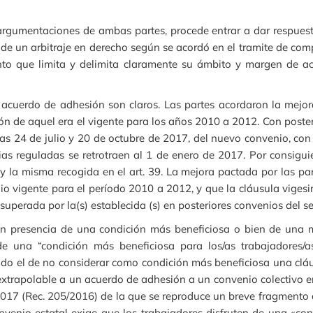
argumentaciones de ambas partes, procede entrar a dar respuest
se de un arbitraje en derecho según se acordó en el tramite de com
anto que limita y delimita claramente su ámbito y margen de ac
acuerdo de adhesión son claros. Las partes acordaron la mejora
ión de aquel era el vigente para los años 2010 a 2012. Con poster
s días 24 de julio y 20 de octubre de 2017, del nuevo convenio, co
as reguladas se retrotraen al 1 de enero de 2017. Por consigui
 y la misma recogida en el art. 39. La mejora pactada por las p
o vigente para el período 2010 a 2012, y que la cláusula vige
 superada por la(s) establecida (s) en posteriores convenios del se
n presencia de una condición más beneficiosa o bien de una me
de una “condición más beneficiosa para los/as trabajadores/as”
do el de no considerar como condición más beneficiosa una cláus
e extrapolable a un acuerdo de adhesión a un convenio colectivo
017 (Rec. 205/2016) de la que se reproduce un breve fragmento 
Convenio estatal exige que los trabajadores disfruten de una «