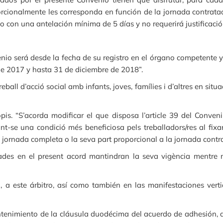
rcionalmente les corresponda en función de la jornada contrata
 con una antelación mínima de 5 días y no requerirá justificació
enio será desde la fecha de su registro en el órgano competente y
 de 2017 y hasta 31 de diciembre de 2018”.
eball d’acció social amb infants, joves, famílies i d’altres en situa
s. “S’acorda modificar el que disposa l’article 39 del Conveni c
ablint-se una condició més beneficiosa pels treballadors/res al fi
la jornada completa o la seva part proporcional a la jornada cont
tades en el present acord mantindran la seva vigència mentre n
, a este árbitro, así como también en las manifestaciones vertid
ntenimiento de la cláusula duodécima del acuerdo de adhesión, d