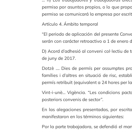
permiso por asuntos propios, o lo que propo
permiso se comunicará la empresa por escrito
Artículo 4. Ámbito temporal
“El periodo de aplicación del presente Conv
serán con carácter retroactivo a 1 de enero
D) Acord d’adhesió al conveni col·lectiu de tr
de juny de 2017.
Dotzè …. Dies de permís per assumptes propi
famílies i d’altres en situació de risc, est
permís retribuït (equivalent a 24 hores per 
Vint-i-unè… Vigència. “Les condicions pac
posteriors convenis de sector”.
En las alegaciones presentadas, por escrito
manifestaron en los términos siguientes:
Por la parte trabajadora, se defendió el ma