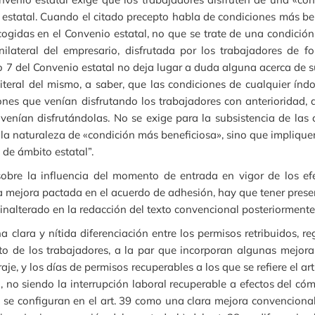
o estatal. Cuando el citado precepto habla de condiciones más be
cogidas en el Convenio estatal, no que se trate de una condici
ilateral del empresario, disfrutada por los trabajadores de f
lo 7 del Convenio estatal no deja lugar a duda alguna acerca de s
 literal del mismo, a saber, que las condiciones de cualquier índ
iones que venían disfrutando los trabajadores con anterioridad,
venían disfrutándolas. No se exige para la subsistencia de las
 la naturaleza de «condición más beneficiosa», sino que impliqu
 de ámbito estatal”.
sobre la influencia del momento de entrada en vigor de los e
la mejora pactada en el acuerdo de adhesión, hay que tener present
, inalterado en la redacción del texto convencional posteriorment
a clara y nítida diferenciación entre los permisos retribuidos, re
tuto de los trabajadores, a la par que incorporan algunas mejor
raje, y los días de permisos recuperables a los que se refiere el 
 no siendo la interrupción laboral recuperable a efectos del cóm
s se configuran en el art. 39 como una clara mejora convencional