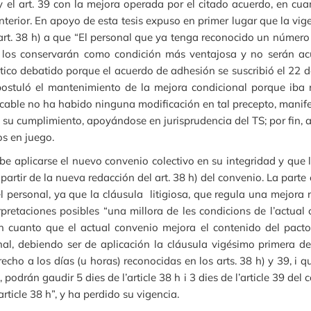
y el art. 39 con la mejora operada por el citado acuerdo, en c
terior. En apoyo de esta tesis expuso en primer lugar que la vige
rt. 38 h) a que “El personal que ya tenga reconocido un número i
, los conservarán como condición más ventajosa y no serán ac
tico debatido porque el acuerdo de adhesión se suscribió el 22 d
 postuló el mantenimiento de la mejora condicional porque iba r
licable no ha habido ninguna modificación en tal precepto, man
 su cumplimiento, apoyándose en jurisprudencia del TS; por fin, al
os en juego.
be aplicarse el nuevo convenio colectivo en su integridad y que
partir de la nueva redacción del art. 38 h) del convenio. La part
l personal, ya que la cláusula litigiosa, que regula una mejora 
retaciones posibles “una millora de les condicions de l’actual
 en cuanto que el actual convenio mejora el contenido del pac
al, debiendo ser de aplicación la cláusula vigésimo primera del
echo a los días (u horas) reconocidas en los arts. 38 h) y 39, i q
i, podrán gaudir 5 dies de l’article 38 h i 3 dies de l’article 39 de
rticle 38 h”, y ha perdido su vigencia.