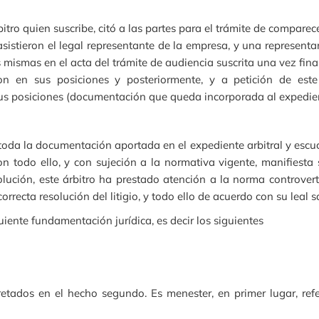
ro quien suscribe, citó a las partes para el trámite de comparec
asistieron el legal representante de la empresa, y una representa
mismas en el acta del trámite de audiencia suscrita una vez fina
on en sus posiciones y posteriormente, y a petición de est
us posiciones (documentación que queda incorporada al expedient
toda la documentación aportada en el expediente arbitral y esc
n todo ello, y con sujeción a la normativa vigente, manifiesta
olución, este árbitro ha prestado atención a la norma controver
correcta resolución del litigio, y todo ello de acuerdo con su leal 
uiente fundamentación jurídica, es decir los siguientes
tados en el hecho segundo. Es menester, en primer lugar, refer