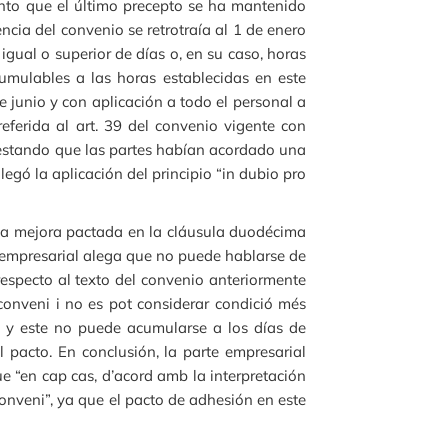
uanto que el último precepto se ha mantenido
ncia del convenio se retrotraía al 1 de enero
gual o superior de días o, en su caso, horas
umulables a las horas establecidas en este
e junio y con aplicación a todo el personal a
eferida al art. 39 del convenio vigente con
ifestando que las partes habían acordado una
egó la aplicación del principio “in dubio pro
 la mejora pactada en la cláusula duodécima
e empresarial alega que no puede hablarse de
respecto al texto del convenio anteriormente
 conveni i no es pot considerar condició més
to y este no puede acumularse a los días de
 pacto. En conclusión, la parte empresarial
ue “en cap cas, d’acord amb la interpretación
l conveni”, ya que el pacto de adhesión en este