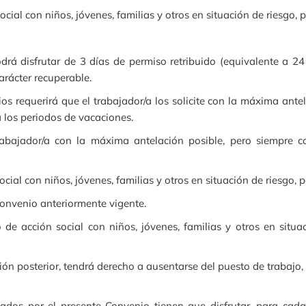
ocial con niños, jóvenes, familias y otros en situación de riesgo,
drá disfrutar de 3 días de permiso retribuido (equivalente a 2
arácter recuperable.
ios requerirá que el trabajador/a los solicite con la máxima ant
los periodos de vacaciones.
abajador/a con la máxima antelación posible, pero siempre c
ocial con niños, jóvenes, familias y otros en situación de riesgo,
 convenio anteriormente vigente.
o de acción social con niños, jóvenes, familias y otros en situ
cación posterior, tendrá derecho a ausentarse del puesto de trabaj
tados por el presente Convenio tienen que disfrutar, para cad