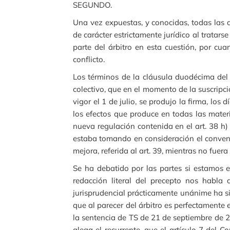
SEGUNDO.
Una vez expuestas, y conocidas, todas las 
de carácter estrictamente jurídico al tratar
parte del árbitro en esta cuestión, por cu
conflicto.
Los términos de la cláusula duodécima del 
colectivo, que en el momento de la suscripc
vigor el 1 de julio, se produjo la firma, lo
los efectos que produce en todas las materi
nueva regulación contenida en el art. 38 h)
estaba tomando en consideración el conveni
mejora, referida al art. 39, mientras no fuera
Se ha debatido por las partes si estamos e
redacción literal del precepto nos habla 
jurisprudencial prácticamente unánime ha si
que al parecer del árbitro es perfectament
la sentencia de TS de 21 de septiembre de 2
alega el recurrente, que el artículo 7 del 