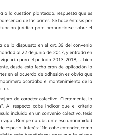
a a la cuestión planteada, respuesta que es
parecencia de las partes. Se hace énfasis por
tuación jurídica para pronunciarse sobre el
 de lo dispuesto en el art. 39 del convenio
ioridad al 22 de junio de 2017, y entrada en
n vigencia para el período 2013-2018, si bien
ente, desde esta fecha eran de aplicación la
artes en el acuerdo de adhesión es obvia que
simoprimera acordaba el mantenimiento de la
ctor.
jora de carácter colectivo. Ciertamente, la
. Al respecto cabe indicar que el criterio
ula incluida en un convenio colectivo, tesis
 en vigor. Rompe no obstante esa unanimidad
de especial interés: “No cabe entender, como
condición más beneficiosa» para que la misma