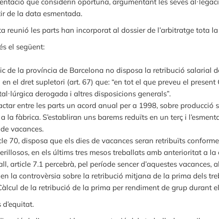
ntació que considerin oportuna, argumentant les seves al·legacions
tir de la data esmentada.
reunió les parts han incorporat al dossier de l’arbitratge tota l
és el següent:
ic de la província de Barcelona no disposa la retribució salarial
en el dret supletori (art. 67) que: “en tot el que preveu el present 
tal·lúrgica derogada i altres disposicions generals”.
actar entre les parts un acord anual per a 1998, sobre producció
 a la fàbrica. S’establiran uns barems reduïts en un terç i l’esment
 de vacances.
cle 70, disposa que els dies de vacances seran retribuïts conforme
perillosos, en els últims tres mesos treballats amb anterioritat a la
all, article 7.1 percebrà, pel període sencer d’aquestes vacances,
n la controvèrsia sobre la retribució mitjana de la prima dels t
Càlcul de la retribució de la prima per rendiment de grup durant e
 d’equitat.