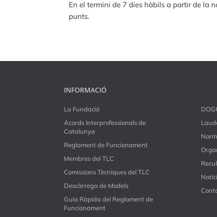
En el termini de 7 dies hàbils a partir de la n
punts.
INFORMACIÓ
La Fundació
DOG
Acords Interprofessionals de
Laude
Catalunya
Norm
Reglament de Funcionament
Organ
Membres del TLC
Recul
Comissions Tècniques del TLC
Notíc
Descàrrega de Models
Cont
Guia Ràpida del Reglament de
Funcionament