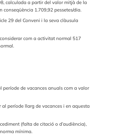
, calculada a partir del valor mitjà de la
en conseqüència 1.709,92 pessetes/dia.
icle 29 del Conveni i la seva clàusula
 considerar com a activitat normal 517
normal.
el període de vacances anuals com a valor
 al període llarg de vacances i en aquesta
ediment (falta de citació o d’audiència),
de norma mínima.