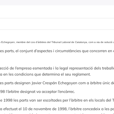
 Echegoyen, membre del cos d’àrbitres del Tribunal Laboral de Catalunya, com a via de solució a
 les parts, el conjunt d’aspectes i circumstàncies que concorren en 
ecció de l’empresa esmentada i la legal representació dels treba
ya en les condicions que determina el seu reglament.
 parts designen Javier Crespán Echegoyen com a àrbitre únic de 
 l’àrbitre designat va acceptar l’encàrrec.
998 les parts van ser escoltades per l’àrbitre en els locals del 
ia efectuat el 10 de novembre de 1998, l’àrbitre concedeix a les p