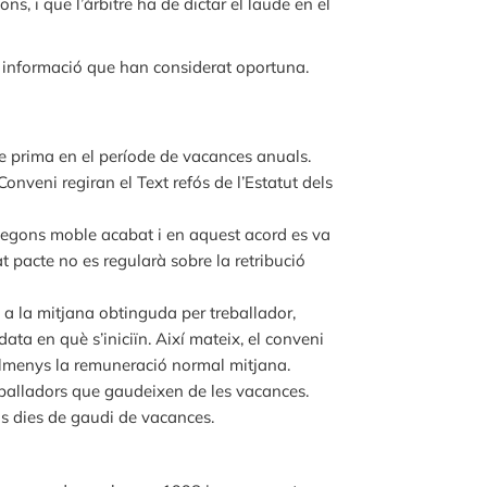
, i que l’àrbitre ha de dictar el laude en el
a informació que han considerat oportuna.
 de prima en el període de vacances anuals.
Conveni regiran el Text refós de l’Estatut dels
 segons moble acabat i en aquest acord es va
at pacte no es regularà sobre la retribució
 a la mitjana obtinguda per treballador,
 data en què s’iniciïn. Així mateix, el conveni
 almenys la remuneració normal mitjana.
reballadors que gaudeixen de les vacances.
ls dies de gaudi de vacances.