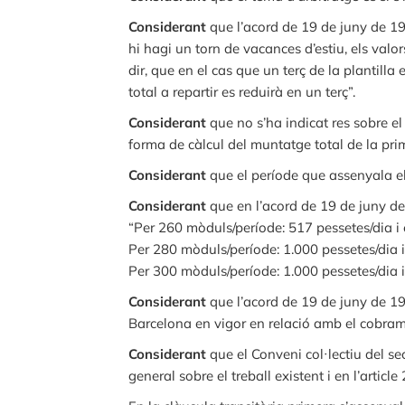
Considerant
que l’acord de 19 de juny de 199
hi hagi un torn de vacances d’estiu, els val
dir, que en el cas que un terç de la plantill
total a repartir es reduirà en un terç”.
Considerant
que no s’ha indicat res sobre 
forma de càlcul del muntatge total de la pri
Considerant
que el període que assenyala el 
Considerant
que en l’acord de 19 de juny d
“Per 260 mòduls/període: 517 pessetes/dia i 
Per 280 mòduls/període: 1.000 pessetes/dia i
Per 300 mòduls/període: 1.000 pessetes/dia i
Considerant
que l’acord de 19 de juny de 199
Barcelona en vigor en relació amb el cobram
Considerant
que el Conveni col·lectiu del se
general sobre el treball existent i en l’artic