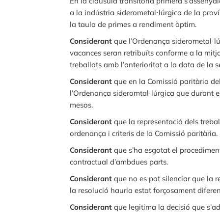
En la clàusula transitòria primera s’assenyal
a la indústria siderometal·lúrgica de la pro
la taula de primes a rendiment òptim.
Considerant
que l’Ordenança siderometal·lúrg
vacances seran retribuïts conforme a la mitja
treballats amb l’anterioritat a la data de la s
Considerant
que en la Comissió paritària del
l’Ordenança sideromtal·lúrgica que durant el
mesos.
Considerant
que la representació dels treba
ordenança i criteris de la Comissió paritària.
Considerant
que s’ha esgotat el procediment
contractual d’ambdues parts.
Considerant
que no es pot silenciar que la re
la resolució hauria estat forçosament diferen
Considerant
que legitima la decisió que s’a