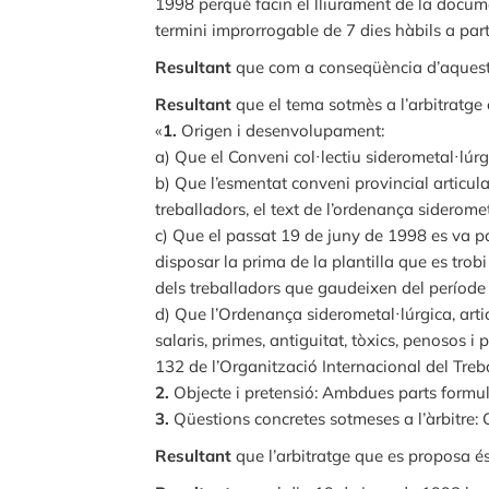
1998 perquè facin el lliurament de la docume
termini improrrogable de 7 dies hàbils a par
Resultant
que com a conseqüència d’aquesta 
Resultant
que el tema sotmès a l’arbitratge 
«
1.
Origen i desenvolupament:
a) Que el Conveni col·lectiu siderometal·lúrg
b) Que l’esmentat conveni provincial articula 
treballadors, el text de l’ordenança siderome
c) Que el passat 19 de juny de 1998 es va p
disposar la prima de la plantilla que es trobi
dels treballadors que gaudeixen del període
d) Que l’Ordenança siderometal·lúrgica, arti
salaris, primes, antiguitat, tòxics, penosos i 
132 de l’Organització Internacional del Treb
2.
Objecte i pretensió: Ambdues parts formule
3.
Qüestions concretes sotmeses a l’àrbitre: 
Resultant
que l’arbitratge que es proposa és