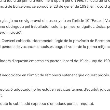
a la taula de prima a rendiment òptim per a 1996. A l’acta de la C
víncia de Barcelona, celebrada el 23 de gener de 1998, en l’acord 
ica ja no en vigor avui dia assenyala en l’article 10 “Festes i Va
na obtinguda pel treballador, salaris, primes, antiguitat, tòxics, p
eva iniciació”.
 Conveni col·lectiu siderometal·lúrgic de la província de Barcelo
 període de vacances anuals es paga el valor de la prima mitjana 
lladors d’aquesta empresa en pactar l’acord de 19 de juny de 199
 negociador en l’àmbit de l’empresa entenent que aquest procés 
solució adoptada ho ha estat en estrictes termes d’equitat, ja que 
t.
dopta la submissió expressa d’ambdues parts a l’equitat.