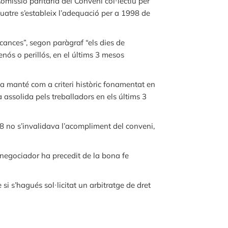
omissió paritària del Conveni col·lectiu per
quatre s’estableix l’adequació per a 1998 de
cances”, segon paràgraf “els dies de
enós o perillós, en el últims 3 mesos
na manté com a criteri històric fonamentat en
assolida pels treballadors en els últims 3
8 no s’invalidava l’acompliment del conveni,
negociador ha precedit de la bona fe
si s’hagués sol·licitat un arbitratge de dret