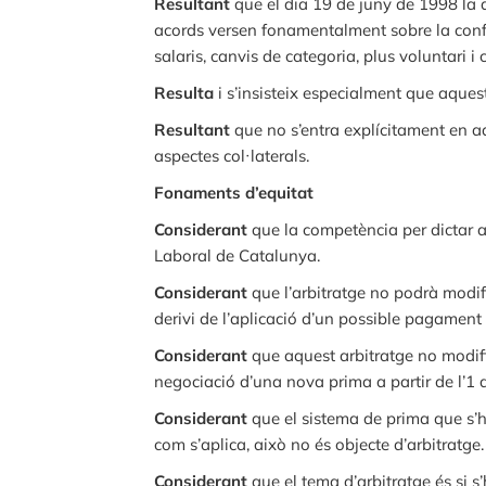
Resultant
que el dia 19 de juny de 1998 la d
acords versen fonamentalment sobre la confi
salaris, canvis de categoria, plus voluntari i
Resulta
i s’insisteix especialment que aques
Resultant
que no s’entra explícitament en aq
aspectes col·laterals.
Fonaments d’equitat
Considerant
que la competència per dictar aq
Laboral de Catalunya.
Considerant
que l’arbitratge no podrà modifi
derivi de l’aplicació d’un possible pagament
Considerant
que aquest arbitratge no modifi
negociació d’una nova prima a partir de l’1 
Considerant
que el sistema de prima que s’h
com s’aplica, això no és objecte d’arbitratge.
Considerant
que el tema d’arbitratge és si s