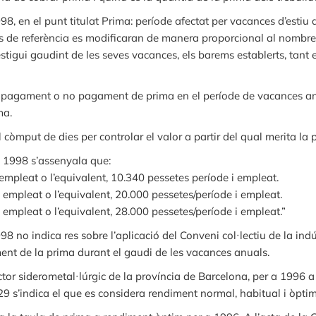
8, en el punt titulat Prima: període afectat per vacances d’estiu
ors de referència es modificaran de manera proporcional al nombre 
a estigui gaudint de les seves vacances, els barems establerts, tant
el pagament o no pagament de prima en el període de vacances an
ma.
còmput de dies per controlar el valor a partir del qual merita la 
e 1998 s’assenyala que:
empleat o l’equivalent, 10.340 pessetes període i empleat.
 empleat o l’equivalent, 20.000 pessetes/període i empleat.
 empleat o l’equivalent, 28.000 pessetes/període i empleat.”
8 no indica res sobre l’aplicació del Conveni col·lectiu de la indú
ent de la prima durant el gaudi de les vacances anuals.
ctor siderometal·lúrgic de la província de Barcelona, per a 1996 
le 29 s’indica el que es considera rendiment normal, habitual i òptim