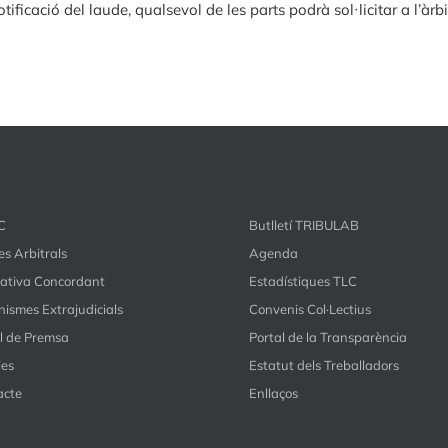
otificació del laude, qualsevol de les parts podrà sol·licitar a l’àrb
C
Butlletí TRIBULAB
s Arbitrals
Agenda
ativa Concordant
Estadístiques TLC
ismes Extrajudicials
Convenis Col·Lectius
l de Premsa
Portal de la Transparència
ies
Estatut dels Treballadors
acte
Enllaços