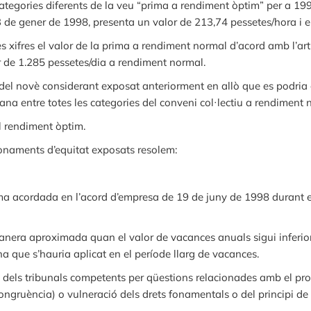
ategories diferents de la veu “prima a rendiment òptim” per a 1998
23 de gener de 1998, presenta un valor de 213,74 pessetes/hora i 
s xifres el valor de la prima a rendiment normal d’acord amb l’art
r de 1.285 pessetes/dia a rendiment normal.
 del novè considerant exposat anteriorment en allò que es podria
itjana entre totes les categories del conveni col·lectiu a rendiment 
l rendiment òptim.
fonaments d’equitat exposats resolem:
ima acordada en l’acord d’empresa de 19 de juny de 1998 durant 
anera aproximada quan el valor de vacances anuals sigui inferior
ana que s’hauria aplicat en el període llarg de vacances.
dels tribunals competents per qüestions relacionades amb el proc
ncongruència) o vulneració dels drets fonamentals o del principi 