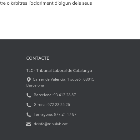
itre o àrbitres l’aclariment d’algun dels seus
CONTACTE
TLC - Tribunal Laboral de Catalunya
Carrer de València, 1 subsòl, 08015
Barcelona
Barcelona:
93 412 28 87
Girona:
972 22 25 26
Tarragona:
977 21 17 87
tlcinfo@tribulab.cat