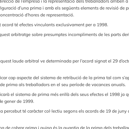
irecció de l’empresa i la representació dels treballadors arriben
guració d’una prima i amb els següents elements de revisió de pr
 concentració d’hores de representació.
t acord té efectes vinculants exclusivament per a 1998.
uest arbitratge sobre presumptes incompliments de les parts deriv
uest laude arbitral ve determinada per l’acord signat el 29 d’oct
car cap aspecte del sistema de retribució de la prima tal com s’apl
 de prima als treballadors en el seu període de vacances anuals.
carà el sistema de prima més enllà dels seus efectes el 1998 ja qu
de gener de 1999.
a percebut té caràcter col·lectiu segons els acords de 19 de juny
’ha de cobrar prima i quina és la quantia de la prima dels trebal