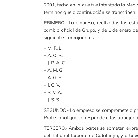
2001, fecha en la que fue intentada la Medi
términos que a continuación se transcriben:
PRIMERO.- La empresa, realizados los estu
cambio oficial de Grupo, y de 1 de enero d
siguientes trabajadores:
– M. R. L.
– A. O. R.
– J. P. A. C.
– A. M. G.
– A. G. R.
– J. C. V.
– R. V. A.
– J. S. S.
SEGUNDO.- La empresa se compromete a prese
Profesional que corresponde a los trabajador
TERCERO.- Ambas partes se someten expresa
del Tribunal Laboral de Catalunya, y a ta