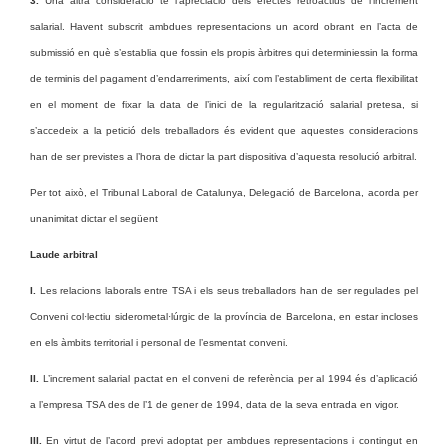
3.
Una altra consideració té l’apreciació dels efectes retroactius de l’increment
salarial. Havent subscrit ambdues representacions un acord obrant en l’acta de
submissió en què s’establia que fossin els propis àrbitres qui determiniessin la forma
de terminis del pagament d’endarreriments, així com l’establiment de certa flexibilitat
en el moment de fixar la data de l’inici de la regularització salarial pretesa, si
s’accedeix a la petició dels treballadors és evident que aquestes consideracions
han de ser previstes a l’hora de dictar la part dispositiva d’aquesta resolució arbitral.
Per tot això, el Tribunal Laboral de Catalunya, Delegació de Barcelona, acorda per
unanimitat dictar el següent
Laude arbitral
I.
Les relacions laborals entre TSA i els seus treballadors han de ser regulades pel
Conveni col·lectiu siderometal·lúrgic de la província de Barcelona, en estar incloses
en els àmbits territorial i personal de l’esmentat conveni.
II.
L’increment salarial pactat en el conveni de referència per al 1994 és d’aplicació
a l’empresa TSA des de l’1 de gener de 1994, data de la seva entrada en vigor.
III.
En virtut de l’acord previ adoptat per ambdues representacions i contingut en