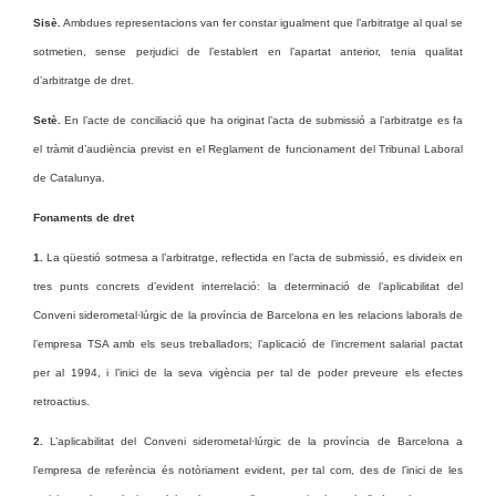
Sisè.
Ambdues representacions van fer constar igualment que l’arbitratge al qual se
sotmetien, sense perjudici de l’establert en l’apartat anterior, tenia qualitat
d’arbitratge de dret.
Setè.
En l’acte de conciliació que ha originat l’acta de submissió a l’arbitratge es fa
el tràmit d’audiència previst en el Reglament de funcionament del Tribunal Laboral
de Catalunya.
Fonaments de dret
1.
La qüestió sotmesa a l’arbitratge, reflectida en l’acta de submissió, es divideix en
tres punts concrets d’evident interrelació: la determinació de l’aplicabilitat del
Conveni siderometal·lúrgic de la província de Barcelona en les relacions laborals de
l’empresa TSA amb els seus treballadors; l’aplicació de l’increment salarial pactat
per al 1994, i l’inici de la seva vigència per tal de poder preveure els efectes
retroactius.
2.
L’aplicabilitat del Conveni siderometal·lúrgic de la província de Barcelona a
l’empresa de referència és notòriament evident, per tal com, des de l’inici de les