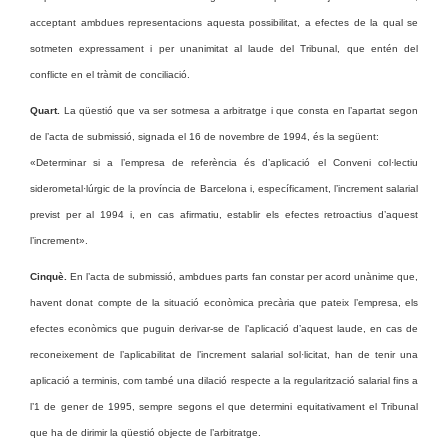
acceptant ambdues representacions aquesta possibilitat, a efectes de la qual se
sotmeten expressament i per unanimitat al laude del Tribunal, que entén del
conflicte en el tràmit de conciliació.
Quart.
La qüestió que va ser sotmesa a arbitratge i que consta en l’apartat segon
de l’acta de submissió, signada el 16 de novembre de 1994, és la següent:
«Determinar si a l’empresa de referència és d’aplicació el Conveni col·lectiu
siderometal·lúrgic de la província de Barcelona i, específicament, l’increment salarial
previst per al 1994 i, en cas afirmatiu, establir els efectes retroactius d’aquest
l’increment».
Cinquè.
En l’acta de submissió, ambdues parts fan constar per acord unànime que,
havent donat compte de la situació econòmica precària que pateix l’empresa, els
efectes econòmics que puguin derivar-se de l’aplicació d’aquest laude, en cas de
reconeixement de l’aplicabilitat de l’increment salarial sol·licitat, han de tenir una
aplicació a terminis, com també una dilació respecte a la regularització salarial fins a
l’1 de gener de 1995, sempre segons el que determini equitativament el Tribunal
que ha de dirimir la qüestió objecte de l’arbitratge.