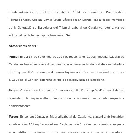
Laude arbitral dictat el 21 de novembre de 1994 per Eduardo de Paz Fuertes,
Fernando Albisu Codina, Javier Agudo Lázaro i Juan Manuel Tapia Rubio, membres
de la Delegació de Barcelona del Tribunal Laboral de Catalunya, com a via de
solució al conflicte plantejat a l’empresa TSA
Antecedents de fet
Primer.
El dia 14 de novembre de 1994 es presenta en aquest Tribunal Laboral de
Catalunya l’escrit introductori per part de la representació sindical dels treballadors
de l’empresa TSA, en què es denuncia l’aplicació de l’increment salarial pactat per
al 1994 en el Conveni siderometal·lúrgic de la província de Barcelona.
Segon.
Convocades les parts a l’acte de conciliació i després d’un ampli debat,
constatem la impossibilitat d’assolir una aproximació entre els respectius
posicionaments.
Tercer.
En conseqüència, el Tribunal Laboral de Catalunya d’acord amb l’establert
en els articles 10 i següents del seu Reglament de funcionament ofereix a les parts
la possiblitat de sotmetre a l’arbitratge les discrepàncies objecte del conflicte,