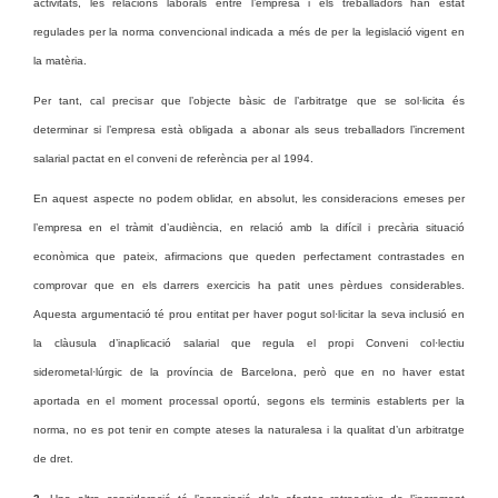
activitats, les relacions laborals entre l’empresa i els treballadors han estat
regulades per la norma convencional indicada a més de per la legislació vigent en
la matèria.
Per tant, cal precisar que l’objecte bàsic de l’arbitratge que se sol·licita és
determinar si l’empresa està obligada a abonar als seus treballadors l’increment
salarial pactat en el conveni de referència per al 1994.
En aquest aspecte no podem oblidar, en absolut, les consideracions emeses per
l’empresa en el tràmit d’audiència, en relació amb la difícil i precària situació
econòmica que pateix, afirmacions que queden perfectament contrastades en
comprovar que en els darrers exercicis ha patit unes pèrdues considerables.
Aquesta argumentació té prou entitat per haver pogut sol·licitar la seva inclusió en
la clàusula d’inaplicació salarial que regula el propi Conveni col·lectiu
siderometal·lúrgic de la província de Barcelona, però que en no haver estat
aportada en el moment processal oportú, segons els terminis establerts per la
norma, no es pot tenir en compte ateses la naturalesa i la qualitat d’un arbitratge
de dret.