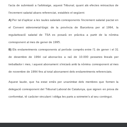
l’acta de submissió a l’arbitratge, aquest Tribunal, quant als efectes retroactius de
l’increment salarial abans referenciat, estableix el següent:
A)
Per tal d’aplicar a les taules salarials corresponents l’increment salarial pactat en
el Conveni siderometal·lúrgic de la província de Barcelona per al 1994, la
regularització salarial de TSA es posarà en pràctica a partir de la nòmina
corresponent al mes de gener de 1995.
B)
Els endarreriments corresponents al període comprès entre l’1 de gener i el 31
de desembre de 1994 cal abonar-los a raó de 10.000 pessetes lineals per
treballador i mes, i aquest abonament s’iniciarà amb la nòmina corresponent al mes
de novembre de 1994 fins al total abonament dels endarreriments referenciats.
Aquest laude, que ha estat emès per unanimitat dels membres que formen la
delegació corresponent del Tribunal Laboral de Catalunya, que signen en prova de
conformitat, té caràcter vinculant i obliga les parts a sotmetre’s al seu contingut.