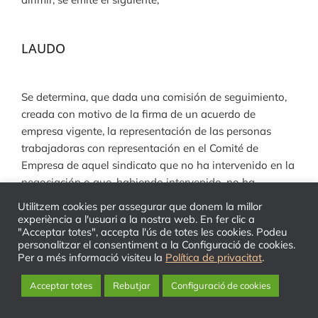
LAUDO
Se determina, que dada una comisión de seguimiento,
creada con motivo de la firma de un acuerdo de
empresa vigente, la representación de las personas
trabajadoras con representación en el Comité de
Empresa de aquel sindicato que no ha intervenido en la
negociación o que, habiendo intervenido, no ha
subscrito dicho acuerdo, únicamente tienen derecho a
Utilitzem cookies per assegurar que donem la millor
participar y estar integradas en los términos que
experiència a l'usuari a la nostra web. En fer clic a
"Acceptar totes", accepta l'ús de totes les cookies. Podeu
acuerde el Comité de Empresa que como órgano
personalitzar el consentiment a la Configuració de cookies.
colegiado de representación unitaria que ha
Per a més informació visiteu la
Política de privacitat
.
formalizado el acuerdo determinara que miembros de
dicho Comité participan en cada comisión de
Acceptar totes
Rebutjar
Configuració de cookies
seguimiento.