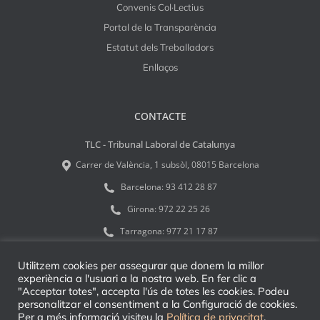
Convenis Col·Lectius
Portal de la Transparència
Estatut dels Treballadors
Enllaços
CONTACTE
TLC - Tribunal Laboral de Catalunya
Carrer de València, 1 subsòl, 08015 Barcelona
Barcelona:
93 412 28 87
Girona:
972 22 25 26
Tarragona:
977 21 17 87
tlcinfo@tribulab.cat
Utilitzem cookies per assegurar que donem la millor
experiència a l'usuari a la nostra web. En fer clic a
"Acceptar totes", accepta l'ús de totes les cookies. Podeu
personalitzar el consentiment a la Configuració de cookies.
Per a més informació visiteu la
Política de privacitat
.