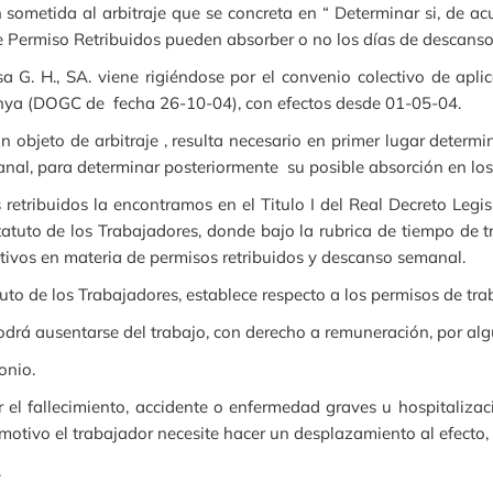
 sometida al arbitraje que se concreta en “ Determinar si, de acu
de Permiso Retribuidos pueden absorber o no los días de descanso
sa G. H., SA. viene rigiéndose por el convenio colectivo de apl
unya (DOGC de fecha 26-10-04), con efectos desde 01-05-04.
ón objeto de arbitraje , resulta necesario en primer lugar determ
anal, para determinar posteriormente su posible absorción en lo
retribuidos la encontramos en el Titulo I del Real Decreto Legi
atuto de los Trabajadores, donde bajo la rubrica de tiempo de tra
ativos en materia de permisos retribuidos y descanso semanal.
tatuto de los Trabajadores, establece respecto a los permisos de tra
 podrá ausentarse del trabajo, con derecho a remuneración, por al
onio.
r el fallecimiento, accidente o enfermedad graves u hospitaliza
otivo el trabajador necesite hacer un desplazamiento al efecto, e
.