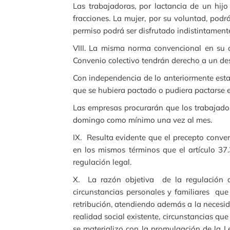
Las trabajadoras, por lactancia de un hi
fracciones. La mujer, por su voluntad, podr
permiso podrá ser disfrutado indistintament
VIII. La misma norma convencional en su ar
Convenio colectivo tendrán derecho a un des
Con independencia de lo anteriormente estab
que se hubiera pactado o pudiera pactarse e
Las empresas procurarán que los trabajado
domingo como mínimo una vez al mes.
IX. Resulta evidente que el precepto conven
en los mismos términos que el artículo 37
regulación legal.
X. La razón objetiva de la regulación de
circunstancias personales y familiares qu
retribución, atendiendo además a la necesid
realidad social existente, circunstancias qu
se materializo con la promulgación de la L