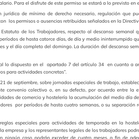
ario. Para el disfrute de este permiso se estará a lo previsto en e
ión jurídica de mínimo de derecho necesario, regulación que p
con los permisos o ausencias retribuidas señalados en la Directi
el Estatuto de los Trabajadores, respecto al descanso semanal 
ríodos de hasta catorce días, de día y medio ininterrumpido qu
nes y el día completo del domingo. La duración del descanso sem
l lo dispuesto en el apartado 7 del artículo 34 en cuanto a a
os para actividades concretas”.
21 de septiembre, sobre jornadas especiales de trabajo, establec
te convenio colectivo o, en su defecto, por acuerdo entre la 
vidades de comercio y hostelería la acumulación del medio día 
jadores por períodos de hasta cuatro semanas, o su separación 
, reglas especiales para actividades de temporada en la host
e la empresa y los representantes legales de los trabajadores po
n ningún caso podrán exceder de cuatro meses, a fin de adecu