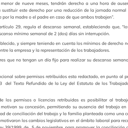
jo menor de nueve meses, tendrán derecho a una hora de ausenc
á sustituir este derecho por una reducción de la jornada norma
e por la madre o el padre en caso de que ambos trabajen”.
tículo 29, regula el descanso semanal, estableciendo que, “lo
canso mínimo semanal de 2 (dos) días sin interrupción.
lecido, y siempre teniendo en cuenta los mínimos de derecho ne
ntre la empresa y la representación de los trabajadores.
res que no tengan un día fijo para realizar su descanso semana
cional sobre permisos retribuidos esta redactado, en punto al pr
.3 del Texto Refundido de la Ley del Estatuto de los Trabaja
 los permisos o licencias retribuidas es posibilitar al trab
e motivan su concesión, permitiendo su ausencia del trabajo e
ad de conciliación del trabajo y la familia planteada como una 
e motivaron los cambios legislativos en el ámbito laboral para r
ey 39/1999, de 5 de noviembre, para promover la conciliación de