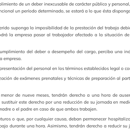
limiento de un deber inexcusable de carácter público y personal, 
ional un período determinado, se estará a lo que ésta disponga
rido suponga la imposibilidad de la prestación del trabajo debi
odrá la empresa pasar al trabajador afectado a la situación d
cumplimiento del deber o desempeño del cargo, perciba una ind
la empresa.
epresentación del personal en los términos establecidos legal o 
ización de exámenes prenatales y técnicas de preparación al par
jo menor de nueve meses, tendrán derecho a una hora de ausenc
á sustituir este derecho por una reducción de su jornada en med
 madre o el padre en caso de que ambos trabajen.
turos o que, por cualquier causa, deban permanecer hospitaliza
abajo durante una hora. Asimismo, tendrán derecho a reducir su