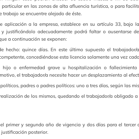
 particular en las zonas de alta afluencia turística, o para facili
e trabajo se encuentre alejado de éste.
e aplicación a la empresa, establece en su artículo 33, bajo la
 y justificándolo adecuadamente podrá faltar o ausentarse de
 que a continuación se exponen:
e hecho: quince días. En este último supuesto el trabajador/a
ompetente, concediéndose esta licencia solamente una vez cada
 hijo o enfermedad grave u hospitalización o fallecimient
otivo, el trabajador/a necesite hacer un desplazamiento al efecto
olíticos, padres o padres políticos: uno a tres días, según las m
ealización de los mismos, quedando el trabajador/a obligado a j
l primer y segundo año de vigencia y dos días para el tercer 
ustificación posterior.