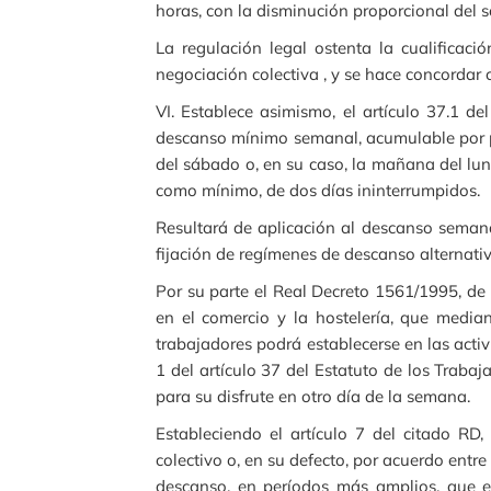
horas, con la disminución proporcional del sal
La regulación legal ostenta la cualificac
negociación colectiva , y se hace concordar 
VI. Establece asimismo, el artículo 37.1 d
descanso mínimo semanal, acumulable por pe
del sábado o, en su caso, la mañana del lu
como mínimo, de dos días ininterrumpidos.
Resultará de aplicación al descanso semana
fijación de regímenes de descanso alternativ
Por su parte el Real Decreto 1561/1995, de 
en el comercio y la hostelería, que median
trabajadores podrá establecerse en las acti
1 del artículo 37 del Estatuto de los Traba
para su disfrute en otro día de la semana.
Estableciendo el artículo 7 del citado RD
colectivo o, en su defecto, por acuerdo entr
descanso, en períodos más amplios, que e