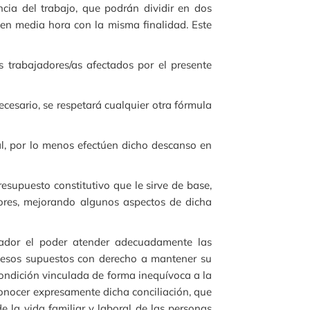
ia del trabajo, que podrán dividir en dos
l en media hora con la misma finalidad. Este
s trabajadores/as afectados por el presente
cesario, se respetará cualquier otra fórmula
l, por lo menos efectúen dicho descanso en
esupuesto constitutivo que le sirve de base,
dores, mejorando algunos aspectos de dicha
ajador el poder atender adecuadamente las
n esos supuestos con derecho a mantener su
condición vinculada de forma inequívoca a la
econocer expresamente dicha conciliación, que
 la vida familiar y laboral de las personas