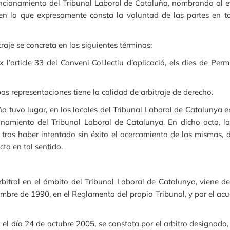
ncionamiento del Tribunal Laboral de Cataluña, nombrando al ef
 en la que expresamente consta la voluntad de las partes en t
aje se concreta en los siguientes términos:
 l’article 33 del Conveni Col.lectiu d’aplicació, els dies de Per
s representaciones tiene la calidad de arbitraje de derecho.
ño tuvo lugar, en los locales del Tribunal Laboral de Catalunya e
onamiento del Tribunal Laboral de Catalunya. En dicho acto, la
, tras haber intentado sin éxito el acercamiento de las mismas, d
ta en tal sentido.
rbitral en el ámbito del Tribunal Laboral de Catalunya, viene d
embre de 1990, en el Reglamento del propio Tribunal, y por el ac
do el día 24 de octubre 2005, se constata por el arbitro designa