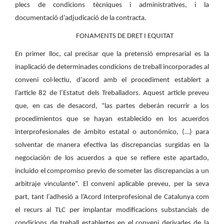
plecs de condicions tècniques i administratives, i la
documentació d’adjudicació de la contracta.
FONAMENTS DE DRET I EQUITAT
En primer lloc, cal precisar que la pretensió empresarial es la
inaplicació de determinades condicions de treball incorporades al
conveni col·lectiu, d’acord amb el procediment establert a
l’article 82 de l’Estatut dels Treballadors. Aquest article preveu
que, en cas de desacord, “las partes deberán recurrir a los
procedimientos que se hayan establecido en los acuerdos
interprofesionales de ámbito estatal o autonómico, (…) para
solventar de manera efectiva las discrepancias surgidas en la
negociación de los acuerdos a que se refiere este apartado,
incluido el compromiso previo de someter las discrepancias a un
arbitraje vinculante”. El conveni aplicable preveu, per la seva
part, tant l’adhesió a l’Acord Interprofesional de Catalunya com
el recurs al TLC per implantar modificacions substancials de
condicions de treball establertes en el conveni derivades de la