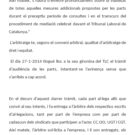
Així mateix, s’haurà d’emetre pronunciament sobre la viabilitat
de totes aquelles mesures addicionals propostes per les parts
durant el preceptiu període de consultes i en el transcurs del
procediment de mediació celebrat davant el Tribunal Laboral de
Catalunya.”
L’arbitratge te, segons el conveni arbitral, qualitat d’arbitratge de
dret i equitat.
El dia 27-1-2014 tingué lloc a la seu gironina del TLC el tràmit
d’audiència de les parts, intentant-se l’avinença sense que
s’arribés a cap acord.
En el decurs d’aquest darrer tràmit, cada part al·lega allò que
convé al seu interès, i fa entrega a l’àrbitre dels respectius escrits
d’al·legacions, tant per part de l’empresa com per part de
cadascun dels sindicats que participen a l’acte: CC.OO, UGT i CGT.
Així mateix, l’àrbitre sol·licita a l’empresa, i li son entregats, els