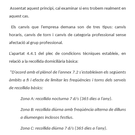
Assentat aquest principi, cal examinar si ens trobem realment en
aquest cas.
Els canvis que l’empresa demana son de tres tipus: canvis
horaris, canvis de torn i canvis de categoria professional sense
afectació al grup professional.
L’apartat 4.4.1 del plec de condicions tècniques estableix, en
relació a la recollida domiciliària bàsica:
“
D’acord amb el plànol de l’annex 7.2 s’estableixen els següents
àmbits a fi i efecte de limitar les freqüències i torns dels serveis
de recollida bàsics:
Zona A: recollida nocturna 7 d/s (365 dies a l’any).
Zona B: recollida diürna amb freqüència alterna de dilluns
a diumenges inclosos festius.
Zona C: recollida diürna 7 d/s (365 dies a l’any).