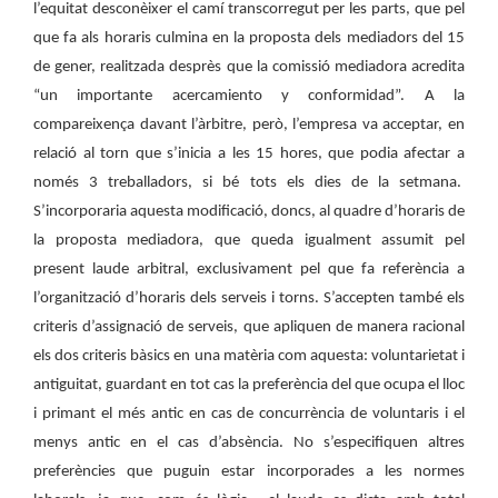
l’equitat desconèixer el camí transcorregut per les parts, que pel
que fa als horaris culmina en la proposta dels mediadors del 15
de gener, realitzada desprès que la comissió mediadora acredita
“un importante acercamiento y conformidad”. A la
compareixença davant l’àrbitre, però, l’empresa va acceptar, en
relació al torn que s’inicia a les 15 hores, que podia afectar a
només 3 treballadors, si bé tots els dies de la setmana.
S’incorporaria aquesta modificació, doncs, al quadre d’horaris de
la proposta mediadora, que queda igualment assumit pel
present laude arbitral, exclusivament pel que fa referència a
l’organització d’horaris dels serveis i torns. S’accepten també els
criteris d’assignació de serveis, que apliquen de manera racional
els dos criteris bàsics en una matèria com aquesta: voluntarietat i
antiguitat, guardant en tot cas la preferència del que ocupa el lloc
i primant el més antic en cas de concurrència de voluntaris i el
menys antic en el cas d’absència. No s’especifiquen altres
preferències que puguin estar incorporades a les normes