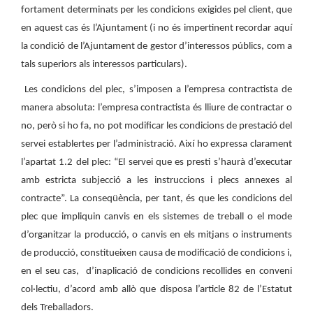
fortament determinats per les condicions exigides pel client, que
en aquest cas és l’Ajuntament (i no és impertinent recordar aquí
la condició de l’Ajuntament de gestor d’interessos públics, com a
tals superiors als interessos particulars).
Les condicions del plec, s’imposen a l’empresa contractista de
manera absoluta: l’empresa contractista és lliure de contractar o
no, però si ho fa, no pot modificar les condicions de prestació del
servei establertes per l’administració. Així ho expressa clarament
l’apartat 1.2 del plec: “El servei que es presti s’haurà d’executar
amb estricta subjecció a les instruccions i plecs annexes al
contracte”. La conseqüència, per tant, és que les condicions del
plec que impliquin canvis en els sistemes de treball o el mode
d’organitzar la producció, o canvis en els mitjans o instruments
de producció, constitueixen causa de modificació de condicions i,
en el seu cas,
d’inaplicació de condicions recollides en conveni
col·lectiu, d’acord amb allò que disposa l’article 82 de l’Estatut
dels Treballadors.