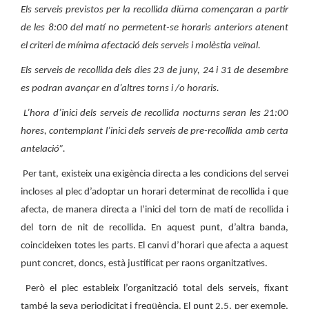
Els serveis previstos per la recollida diürna començaran a partir
de les 8:00 del matí no permetent-se horaris anteriors atenent
el criteri de mínima afectació dels serveis i molèstia veïnal.
Els serveis de recollida dels dies 23 de juny, 24 i 31 de desembre
es podran avançar en d’altres torns i /o horaris.
L’hora d’inici dels serveis de recollida nocturns seran les 21:00
hores, contemplant l’inici dels serveis de pre-recollida amb certa
antelació”.
Per tant, existeix una exigència directa a les condicions del servei
incloses al plec d’adoptar un horari determinat de recollida i que
afecta, de manera directa a l’inici del torn de matí de recollida i
del torn de nit de recollida. En aquest punt, d’altra banda,
coincideixen totes les parts. El canvi d’horari que afecta a aquest
punt concret, doncs, està justificat per raons organitzatives.
Però el plec estableix l’organització total dels serveis, fixant
també la seva periodicitat i freqüència. El punt 2.5, per exemple,