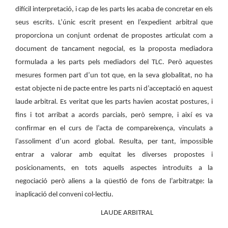
difícil interpretació, i cap de les parts les acaba de concretar en els
seus escrits. L’únic escrit present en l’expedient arbitral que
proporciona un conjunt ordenat de propostes articulat com a
document de tancament negocial, es la proposta mediadora
formulada a les parts pels mediadors del TLC. Però aquestes
mesures formen part d’un tot que, en la seva globalitat, no ha
estat objecte ni de pacte entre les parts ni d’acceptació en aquest
laude arbitral. Es veritat que les parts havien acostat postures, i
fins i tot arribat a acords parcials, però sempre, i així es va
confirmar en el curs de l’acta de compareixença, vinculats a
l’assoliment d’un acord global. Resulta, per tant, impossible
entrar a valorar amb equitat les diverses propostes i
posicionaments, en tots aquells aspectes introduïts a la
negociació però aliens a la qüestió de fons de l’arbitratge: la
inaplicació del conveni col·lectiu.
LAUDE ARBITRAL