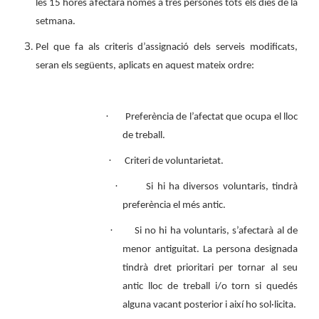
les 15 hores afectarà només a tres persones tots els dies de la
setmana.
Pel que fa als criteris d’assignació dels serveis modificats,
seran els següents, aplicats en aquest mateix ordre:
·
Preferència de l’afectat que ocupa el lloc
de treball.
·
Criteri de voluntarietat.
·
Si hi ha diversos voluntaris, tindrà
preferència el més antic.
·
Si no hi ha voluntaris, s’afectarà al de
menor antiguitat. La persona designada
tindrà dret prioritari per tornar al seu
antic lloc de treball i/o torn si quedés
alguna vacant posterior i així ho sol·licita.