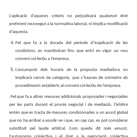
L’aplicació d’aquests criteris no perjudicarà qualsevol dret
preferent reconegut a la normativa laboral, ni implica modificació
d’aquesta.
Pel que fa a la durada del període d’inaplicació de les
condicions, es mantindran fins que entri en vigor un nou
conveni col·lectiu a l’empresa.
L’assumpció dels horaris de la proposta mediadora no
implicarà canvis de categoria, que s’hauran de sotmetre als
procediments establerts al conveni col·lectiu de l’empresa.
Pel que fa a altres mesures addicionals proposades i negociades
per les parts durant el procés negocial i de mediació, l’àrbitre
entén que es tracta de mesures condicionades a un acord global
que no ha arribat a assolir-se i que, en cap cas, es pot considerar
substituït pel laude arbitral. Com queda dit més amunt,
l’autonomia col·lectiva i el dret a la negociació col·lectiva