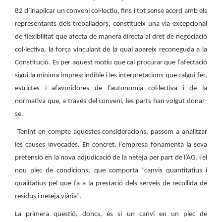
82 d’inaplicar un conveni col·lectiu, fins i tot sense acord amb els
representants dels treballadors, constitueix una via excepcional
de flexibilitat que afecta de manera directa al dret de negociació
col·lectiva, la força vinculant de la qual apareix reconeguda a la
Constitució. Es per aquest motiu que cal procurar que l’afectació
sigui la mínima imprescindible i les interpretacions que calgui fer,
estrictes i afavoridores de l’autonomia col·lectiva i de la
normativa que, a través del conveni, les parts han volgut donar-
se.
Tenint en compte aquestes consideracions, passem a analitzar
les causes invocades. En concret, l’empresa fonamenta la seva
pretensió en la nova adjudicació de la neteja per part de l’AG, i el
nou plec de condicions, que comporta “canvis quantitatius i
qualitatius pel que fa a la prestació dels serveis de recollida de
residus i neteja viària”.
La primera qüestió, doncs, és si un canvi en un plec de