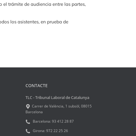
 el trámite de audiencia entre las partes,
odos los asistentes, en prueba de
CONTACTE
TLC - Tribunal Laboral de Catalunya
Carrer de València, 1 subsòl, 08015
Barcelona
Barcelona:
93 412 28 87
Girona:
972 22 25 26