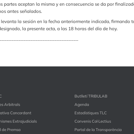
las partes aceptan la misma y en consecuencia se da por finalizado
os antes señalados.
levanta la sesión en la fecha anteriormente indicada, firmando t
signado, la presente acta, a las 18 horas del día de hoy.
_________________________________
C
Butlletí TRIBULAB
s Arbitrals
Agenda
ativa Concordant
Estadístiques TLC
ismes Extrajudicials
Convenis Col·Lectius
l de Premsa
Portal de la Transparència