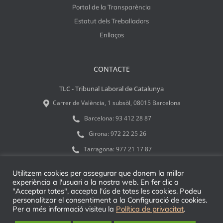
Portal de la Transparència
Estatut dels Treballadors
Enllaços
CONTACTE
TLC - Tribunal Laboral de Catalunya
Carrer de València, 1 subsòl, 08015 Barcelona
Barcelona:
93 412 28 87
Girona:
972 22 25 26
Tarragona:
977 21 17 87
tlcinfo@tribulab.cat
Utilitzem cookies per assegurar que donem la millor
experiència a l'usuari a la nostra web. En fer clic a
"Acceptar totes", accepta l'ús de totes les cookies. Podeu
personalitzar el consentiment a la Configuració de cookies.
Per a més informació visiteu la
Política de privacitat
.
© 2026 TLC - Tribunal Laboral de Catalunya