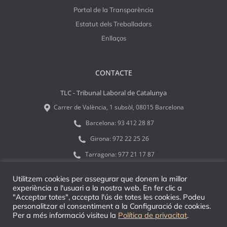
Portal de la Transparència
Estatut dels Treballadors
Enllaços
CONTACTE
TLC - Tribunal Laboral de Catalunya
Carrer de València, 1 subsòl, 08015 Barcelona
Barcelona:
93 412 28 87
Girona:
972 22 25 26
Tarragona:
977 21 17 87
tlcinfo@tribulab.cat
Utilitzem cookies per assegurar que donem la millor
experiència a l'usuari a la nostra web. En fer clic a
"Acceptar totes", accepta l'ús de totes les cookies. Podeu
personalitzar el consentiment a la Configuració de cookies.
Per a més informació visiteu la
Política de privacitat
.
© 2026 TLC - Tribunal Laboral de Catalunya