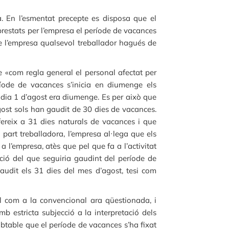
esa. En l’esmentat precepte es disposa que el
prestats per l’empresa el període de vacances
 de l’empresa qualsevol treballador hagués de
ue «com regla general el personal afectat per
íode de vacances s’inicia en diumenge els
l dia 1 d’agost era diumenge. Es per això que
gost sols han gaudit de 30 dies de vacances.
fereix a 31 dies naturals de vacances i que
 part treballadora, l’empresa al·lega que els
l’empresa, atès que pel que fa a l’activitat
ució del que seguiria gaudint del període de
audit els 31 dies del mes d’agost, tesi com
l com a la convencional ara qüestionada, i
b estricta subjecció a la interpretació dels
dubtable que el període de vacances s’ha fixat