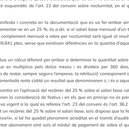
ó esquemàtic de l’art. 23 del conveni sobre nocturnitat, en el 
manifesta i concreta en la documentació que es va fer arribar am
rementar-se en un 25 %; és a dir, si el salari base mensual d’un
l complement mensual a rebre per nocturnitat serà igual al result
 26.841 ptes, sense que existissin diferències en la quantia d’aq
ua un càlcul diferent per arribar a determinar la quantitat sobre 
ue es multiplica pels dotze mesos i es divideix per 360 dies
 de restar, sempre segons l’empresa, la retribució corresponent al
smentada resta s’obté un resultat que denominarem z, i és a aquest
 centra en l’aplicació del recàrrec del 25 % sobre el salari base ca
en la consideració de festius i en els que en principi no es prest
a vigent a la qual es refereix l’art. 23 del conveni és l’art. 36.
 un recàrrec del 25 % sobre el salari base, sols disposa que la f
tiva¼», si bé ha quedat plenament acreditat en el tramiti d’au
tat abonament sinó sols el mòdul de pagament de sobre el que s