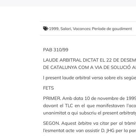
1999
,
Salari
,
Vacances: Període de gaudiment
PAB 310/99
LAUDE ARBITRAL DICTAT EL 22 DE DESE
DE CATALUNYA COM A VIA DE SOLUCIÓ AL 
l present laude arbitral versa sobre els segü
FETS
PRIMER. Amb data 10 de novembre de 1999, D,
davant el TLC en el que manifestaven l’acor
unanimitat a qui subscriu el present arbitr
SEGON. Aquest àrbitre va citar per al tràmi
l’esmentat acte van assistir D. JHG per la pa