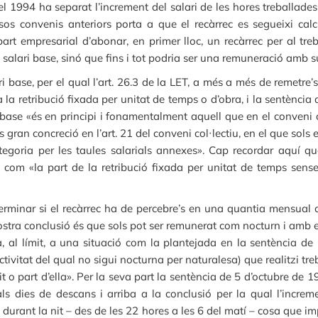
l 1994 ha separat l’increment del salari de les hores treballades
sos convenis anteriors porta a que el recàrrec es segueixi cal
part empresarial d’abonar, en primer lloc, un recàrrec per al tre
alari base, sinó que fins i tot podria ser una remuneració amb sub
base, per el qual l’art. 26.3 de la LET, a més a més de remetre’s 
à la retribució fixada per unitat de temps o d’obra, i la sentènc
i base «és en principi i fonamentalment aquell que en el conveni 
ran concreció en l’art. 21 del conveni col·lectiu, en el que sols e
egoria per les taules salarials annexes». Cap recordar aquí qu
se com «la part de la retribució fixada per unitat de temps sen
erminar si el recàrrec ha de percebre’s en una quantia mensual co
 nostra conclusió és que sols pot ser remunerat com nocturn i amb 
ia, al límit, a una situació com la plantejada en la sentència de
activitat del qual no sigui nocturna per naturalesa) que realitzi tr
it o part d’ella». Per la seva part la sentència de 5 d’octubre de 
als dies de descans i arriba a la conclusió per la qual l’increme
durant la nit – des de les 22 hores a les 6 del matí – cosa que im