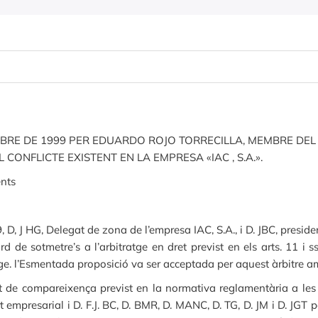
MBRE DE 1999 PER EDUARDO ROJO TORRECILLA, MEMBRE DEL
CONFLICTE EXISTENT EN LA EMPRESA «IAC , S.A.».
ents
 J HG, Delegat de zona de l’empresa IAC, S.A., i D. JBC, presiden
d de sotmetre’s a l’arbitratge en dret previst en els arts. 11 i 
atge. l’Esmentada proposició va ser acceptada per aquest àrbitre
t de compareixença previst en la normativa reglamentària a les
rt empresarial i D. F.J. BC, D. BMR, D. MANC, D. TG, D. JM i D. JGT 