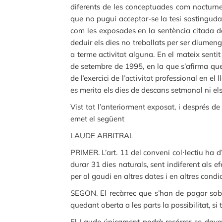
diferents de les conceptuades com nocturne
que no pugui acceptar-se la tesi sostinguda
com les exposades en la sentència citada del
deduir els dies no treballats per ser diumen
a terme activitat alguna. En el mateix senti
de setembre de 1995, en la que s’afirma que
de l’exercici de l’activitat professional en e
es merita els dies de descans setmanal ni els
Vist tot l’anteriorment exposat, i després de
emet el següent
LAUDE ARBITRAL
PRIMER. L’art. 11 del conveni col·lectiu ha d
durar 31 dies naturals, sent indiferent als e
per al gaudi en altres dates i en altres condi
SEGON. El recàrrec que s’han de pagar sobre
quedant oberta a les parts la possibilitat, s
El Laude únicament podrà recórrer-se davan