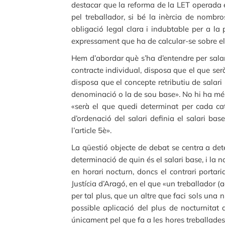
destacar que la reforma de la LET operada e
pel treballador, si bé la inèrcia de nombro
obligació legal clara i indubtable per a la 
expressament que ha de calcular-se sobre el s
Hem d’abordar què s’ha d’entendre per salari 
contracte individual, disposa que el que ser
disposa que el concepte retributiu de salar
denominació o la de sou base». No hi ha més g
«serà el que quedi determinat per cada cat
d’ordenació del salari definia el salari ba
l’article 5è».
La qüestió objecte de debat se centra a det
determinació de quin és el salari base, i la
en horari nocturn, doncs el contrari portar
Justícia d’Aragó, en el que «un treballador (
per tal plus, que un altre que faci sols una n
possible aplicació del plus de nocturnitat 
únicament pel que fa a les hores treballades 