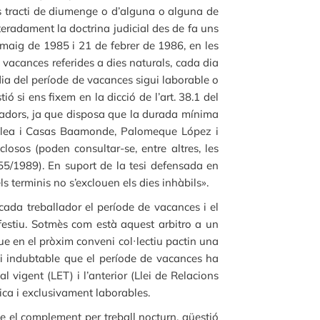
 es tracti de diumenge o d’alguna o alguna de
iteradament la doctrina judicial des de fa uns
e maig de 1985 i 21 de febrer de 1986, en les
e vacances referides a dies naturals, cada dia
 dia del període de vacances sigui laborable o
ó si ens fixem en la dicció de l’art. 38.1 del
alladors, ja que disposa que la durada mínima
so Olea i Casas Baamonde, Palomeque López i
losos (poden consultar-se, entre altres, les
55/1989). En suport de la tesi defensada en
ls terminis no s’exclouen els dies inhàbils».
cada treballador el període de vacances i el
 festiu. Sotmès com està aquest arbitro a un
que en el pròxim conveni col·lectiu pactin una
 i indubtable que el període de vacances ha
l vigent (LET) i l’anterior (Llei de Relacions
ica i exclusivament laborables.
e el complement per treball nocturn, qüestió