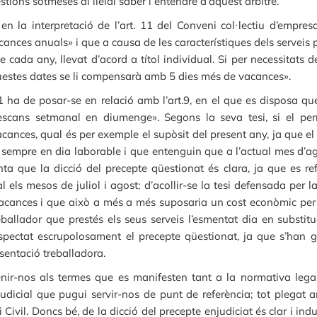
stions sotmeses al lleial saber i entendre d’aquest àrbitre.
c, en la interpretació de l’art. 11 del Conveni col·lectiu d’empr
ances anuals» i que a causa de les característiques dels serveis 
de cada any, llevat d’acord a títol individual. Si per necessitats
uestes dates se li compensarà amb 5 dies més de vacances».
11 ha de posar-se en relació amb l’art.9, en el que es disposa q
scans setmanal en diumenge». Segons la seva tesi, si el per
cances, qual és per exemple el supòsit del present any, ja que e
e sempre en dia laborable i que entenguin que a l’actual mes d’a
ta que la dicció del precepte qüestionat és clara, ja que es re
ls mesos de juliol i agost; d’acollir-se la tesi defensada per la
vacances i que això a més a més suposaria un cost econòmic per a 
eballador que prestés els seus serveis l’esmentat dia en substit
espectat escrupolosament el precepte qüestionat, ja que s’han g
sentació treballadora.
enir-nos als termes que es manifesten tant a la normativa lega
dicial que pugui servir-nos de punt de referència; tot plegat am
i Civil. Doncs bé, de la dicció del precepte enjudiciat és clar i in