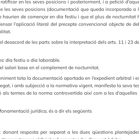
ratificar en les seves posicions i posteriorment, i a petició d’aq
 les seves posicions (documentació que queda incorporada a l’e
 haurien de començar en dia festiu i que el plus de nocturnitat 
ensar l’aplicació literal del precepte convencional objecte de debat
litat.
el desacord de les parts sobre la interpretació dels arts. 11 i 23 
s: dia festiu o dia laborable.
del salari base en el complement de nocturnitat.
ment tota la documentació aportada en l’expedient arbitral i esco
at, i amb subjecció a la normativa vigent, manifesta la seva tesi 
ció als termes de la norma controvertida així com a les d’aquelles a
 fonamentació jurídica, és a dir els següents
at donant resposta per separat a les dues qüestions plantejades