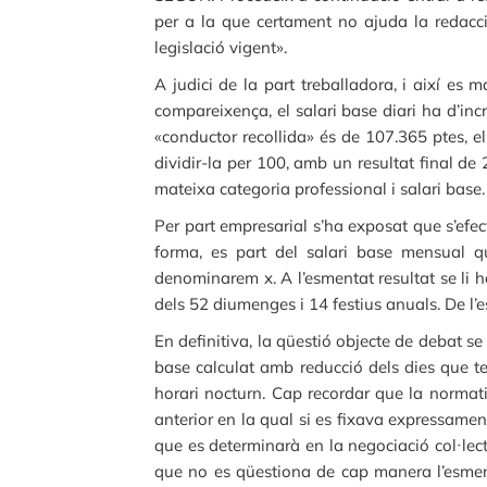
per a la que certament no ajuda la redacci
legislació vigent».
A judici de la part treballadora, i així es 
compareixença, el salari base diari ha d’inc
«conductor recollida» és de 107.365 ptes, e
dividir-la per 100, amb un resultat final de
mateixa categoria professional i salari base.
Per part empresarial s’ha exposat que s’efect
forma, es part del salari base mensual q
denominarem x. A l’esmentat resultat se li ha
dels 52 diumenges i 14 festius anuals. De l’e
En definitiva, la qüestió objecte de debat se
base calculat amb reducció dels dies que ten
horari nocturn. Cap recordar que la normativ
anterior en la qual si es fixava expressament
que es determinarà en la negociació col·lec
que no es qüestiona de cap manera l’esmen