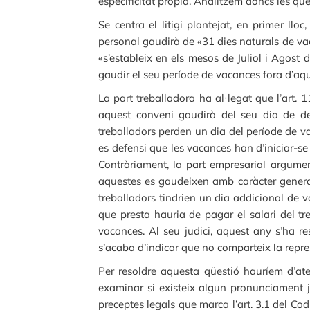
especificitat pròpia. Analitzem doncs les qüe
Se centra el litigi plantejat, en primer llo
personal gaudirà de «31 dies naturals de vac
«s’estableix en els mesos de Juliol i Agost 
gaudir el seu període de vacances fora d’aq
La part treballadora ha al·legat que l’art. 
aquest conveni gaudirà del seu dia de de
treballadors perden un dia del període de va
es defensi que les vacances han d’iniciar-s
Contràriament, la part empresarial argumen
aquestes es gaudeixen amb caràcter general e
treballadors tindrien un dia addicional de 
que presta hauria de pagar el salari del tr
vacances. Al seu judici, aquest any s’ha r
s’acaba d’indicar que no comparteix la repre
Per resoldre aquesta qüestió hauríem d’at
examinar si existeix algun pronunciament ju
preceptes legals que marca l’art. 3.1 del Cod