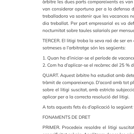
àrbitre les dues parts compareixents es van 
van considerar oportuna per a la defensa de
treballadora va sostenir que les vacances no
dia treballat. Per part empresarial es va def
nocturnitat sobre taules salarials per mensua
TERCER. El litigi troba la seva raó de ser en 
sotmeses a l’arbitratge són les següents:
1. Quan ha d’iniciar-se el període de vacance
2. Com ha d’aplicar-se el recàrrec del 25 % 
QUART. Aquest àrbitre ha estudiat amb deteni
tràmit de compareixença. D’acord amb tot pleg
sobre el litigi suscitat, amb estricta subjec
aplicar per a la correcta resolució del litigi.
A tots aquests fets és d’aplicació la següent
FONAMENTS DE DRET
PRIMER. Procedeix resoldre el litigi suscit