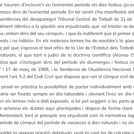
é haurien d’incloure’s en l’esmentat període els dies festius (ja
resos dins de l’esmentat període. En tal sentit s’ha manifestat re
s sentències del desaparegut Tribunal Central de Treball de 31 d
ialment idèntics a la qüestió ara enjudiciada, que «al tractar-se d
 no, entren dins del seu còmput», i que és indiferent que el primer
rals i no hàbils». En els mateixos termes ha de resoldre’s la qüesti
 pel que s’aprova el text refós de la Llei de l’Estatut dels Treb
naturals, el que tant a judici de la doctrina científica (Alon
ica que s’incloguin dins del període els diumenges i festius inc
 i 17 de març de 1988, i la Sentència de l’Audiència Nacional 
nt l’art. 5.2 del Codi Civil que disposa que «en el còmput civil de
osat en pràctica la possibilitat de pactar individualment amb 
ria ser fixada sempre en dia laborable i obviant l’inici en dia
 en els termes més a dalt exposats, si bé pot suggerir a les parts 
 aclareixi els dubtes aquí plantejades i disposi de forma clara
entrestant, tant el precepte ara enjudiciat com la normativa lega
període de còmput del període de vacances a dies naturals i no ún
oldre la segona qüestió debatuda, qual és com ha de calcular-s