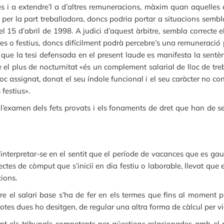
s i a extendre’l a d’altres remuneracions, màxim quan aquelles 
 per la part treballadora, doncs podria portar a situacions sembl
 15 d’abril de 1998. A judici d’aquest àrbitre, sembla correcte e
ges o festius, doncs difícilment podrà percebre’s una remuneració 
t que la tesi defensada en el present laude es manifesta la sent
 el plus de nocturnitat «és un complement salarial de lloc de tre
l lloc assignat, donat el seu índole funcional i el seu caràcter no
 festius».
 l’examen dels fets provats i els fonaments de dret que han de ser u
’interpretar-se en el sentit que el període de vacances que es ga
fectes de còmput que s’iniciï en dia festiu o laborable, llevat que
cions.
 el salari base s’ha de fer en els termes que fins al moment pr
i totes dues ho desitgen, de regular una altra forma de càlcul per 
t els tribunals competents per qüestions relacionades amb el pr