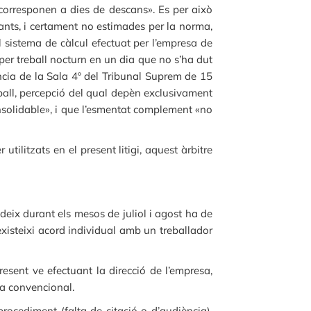
corresponen a dies de descans». Es per això
ants, i certament no estimades per la norma,
l sistema de càlcul efectuat per l’empresa de
per treball nocturn en un dia que no s’ha dut
ència de la Sala 4º del Tribunal Suprem de 15
ball, percepció del qual depèn exclusivament
 consolidable», i que l’esmentat complement «no
tilitzats en el present litigi, aquest àrbitre
udeix durant els mesos de juliol i agost ha de
 existeixi acord individual amb un treballador
esent ve efectuant la direcció de l’empresa,
via convencional.
ocediment (falta de citació o d’audiència),