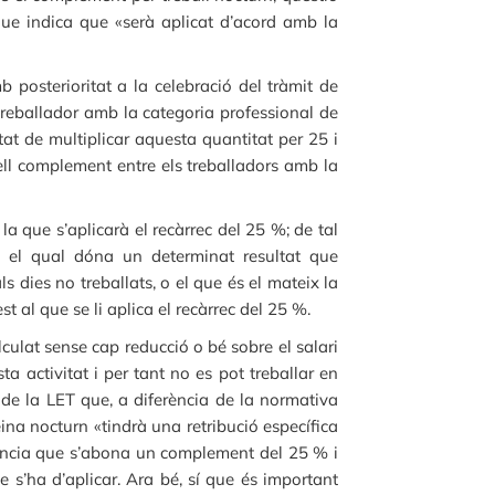
que indica que «serà aplicat d’acord amb la
b posterioritat a la celebració del tràmit de
 treballador amb la categoria professional de
at de multiplicar aquesta quantitat per 25 i
uell complement entre els treballadors amb la
la que s’aplicarà el recàrrec del 25 %; de tal
, el qual dóna un determinat resultat que
s dies no treballats, o el que és el mateix la
 al que se li aplica el recàrrec del 25 %.
lculat sense cap reducció o bé sobre el salari
a activitat i per tant no es pot treballar en
2 de la LET que, a diferència de la normativa
eina nocturn «tindrà una retribució específica
diència que s’abona un complement del 25 % i
’ha d’aplicar. Ara bé, sí que és important