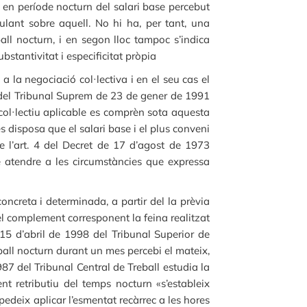
 en període nocturn del salari base percebut
culant sobre aquell. No hi ha, per tant, una
ball nocturn, i en segon lloc tampoc s’indica
stantivitat i especificitat pròpia
a la negociació col·lectiva i en el seu cas el
ia del Tribunal Suprem de 23 de gener de 1991
col·lectiu aplicable es comprèn sota aquesta
s disposa que el salari base i el plus conveni
e l’art. 4 del Decret de 17 d’agost de 1973
se atendre a les circumstàncies que expressa
ncreta i determinada, a partir del la prèvia
el complement corresponent la feina realitzat
 15 d’abril de 1998 del Tribunal Superior de
eball nocturn durant un mes percebi el mateix,
1987 del Tribunal Central de Treball estudia la
nt retributiu del temps nocturn «s’estableix
pedeix aplicar l’esmentat recàrrec a les hores