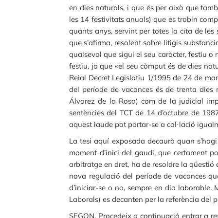
en dies naturals, i que és per això que tamb
les 14 festivitats anuals) que es trobin comp
quants anys, servint per totes la cita de le
que s’afirma, resolent sobre litigis substanc
qualsevol que sigui el seu caràcter, festiu o
festiu, ja que «el seu còmput és de dies natu
Reial Decret Legislatiu 1/1995 de 24 de març
del període de vacances és de trenta dies 
Álvarez de la Rosa) com de la judicial impl
sentències del TCT de 14 d’octubre de 1987
aquest laude pot portar-se a col·lació igualme
La tesi aquí exposada decaurà quan s’hagi p
moment d’inici del gaudi, que certament pod
arbitratge en dret, ha de resoldre la qüestió
nova regulació del període de vacances que
d’iniciar-se o no, sempre en dia laborable. M
Laborals) es decanten per la referència del 
SEGON. Procedeix a continuació entrar a res