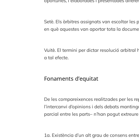
oportunes, i elaborades i presentades difere
Setè. Els àrbitres assignats van escoltar les
en què aquestes van aportar tota la documen
Vuitè. El termini per dictar resolució arbitr
a tal efecte.
Fonaments d’equitat
De les compareixences realitzades per les r
l’intercanvi d’opinions i dels debats mantingu
parcial entre les parts– n’han pogut extreure
1a. Existència d’un alt grau de consens entre