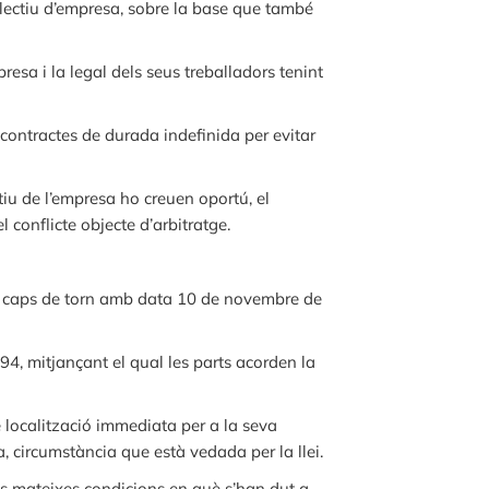
·lectiu d’empresa, sobre la base que també
esa i la legal dels seus treballadors tenint
 contractes de durada indefinida per evitar
tiu de l’empresa ho creuen oportú, el
 conflicte objecte d’arbitratge.
 els caps de torn amb data 10 de novembre de
994, mitjançant el qual les parts acorden la
 localització immediata per a la seva
, circumstància que està vedada per la llei.
 les mateixes condicions en què s’han dut a