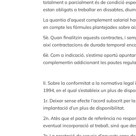
totalment o parcialment és de condició espec
estan obligats a treballar en dissabtes, dium
La quantia d’aquest complement salarial haur
en compte les fórmules plantejades sobre aix
5è. Quan finalitzin aquests contractes, i sem
així contractacions de durada temporal enc
6è. Com a indicació, s’estima oportú apuntar
complementin addicionant les pautes regulador
II. Sobre la conformitat a la normativa legal
1994, en el qual s’estableix un plus de dispon
1r. Deixar sense efecte l’acord subscrit per 
implantació d’un plus de disponibilitat.
2n. Atès que el pacte de referència no respo
eventual incorporació al treball, sinó que de
3r. La prestació de serveis d’aquests caps de