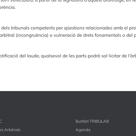
erència.
dels tribunals competents per qüestions relacionades amb el proce
 arbitral (incongruència) o vulneració de drets fonamentals o del
otificació del laude, qualsevol de les parts podrà sol·licitar de l’àr
C
Butlletí TRIBULAB
s Arbitrals
Agenda