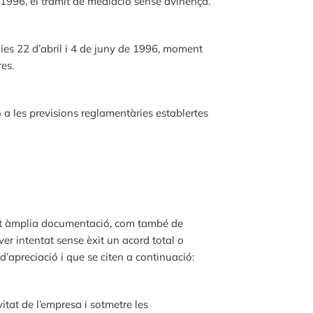
 1996, el tràmit de mediació sense avinença.
dies 22 d’abril i 4 de juny de 1996, moment
es.
 a les previsions reglamentàries establertes
rtat àmplia documentació, com també de
ver intentat sense èxit un acord total o
d’apreciació i que se citen a continuació:
itat de l’empresa i sotmetre les