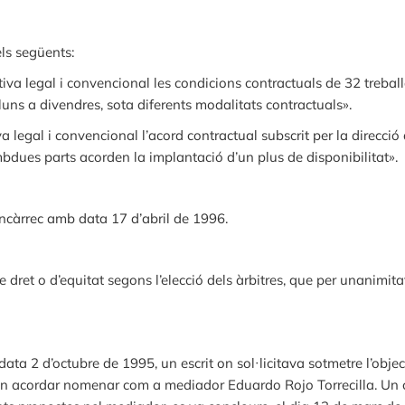
els següents:
iva legal i convencional les condicions contractuals de 32 trebal
lluns a divendres, sota diferents modalitats contractuals».
 legal i convencional l’acord contractual subscrit per la direcció
dues parts acorden la implantació d’un plus de disponibilitat».
’encàrrec amb data 17 d’abril de 1996.
 dret o d’equitat segons l’elecció dels àrbitres, que per unanimita
ata 2 d’octubre de 1995, un escrit on sol·licitava sotmetre l’objec
n acordar nomenar com a mediador Eduardo Rojo Torrecilla. Un c