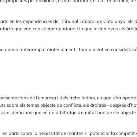
nts propostes pel mediador, es va concloure, el dia 13 de març de
 parts en les dependències del Tribunal Laboral de Catalunya, els 
tació que van considerar oportuna i la que reclamaven els àrbitr
al ha quedat interromput materialment i formalment en consideració
epresentacions de l’empresa i dels treballadors, en què s’ha apo
ts sobre els temes objecte de conflicte, els àrbitres –després d’ha
 consideracions que en un arbitratge d’equitat han de ser objecte 
 les parts sobre la necessitat de mantenir i potenciar la competitiv