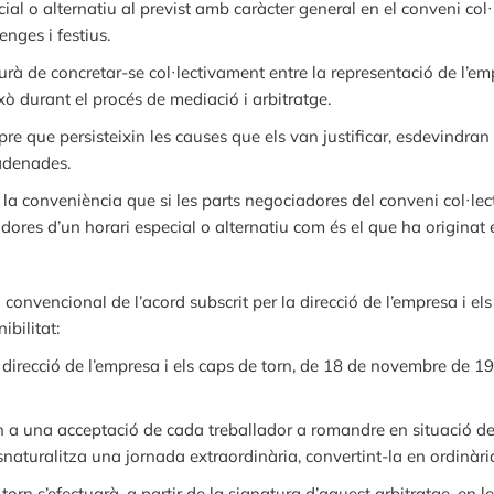
ial o alternatiu al previst amb caràcter general en el conveni col
enges i festius.
à de concretar-se col·lectivament entre la representació de l’empr
ò durant el procés de mediació i arbitratge.
pre que persisteixin les causes que els van justificar, esdevindran
adenades.
 la conveniència que si les parts negociadores del conveni col·lec
es d’un horari especial o alternatiu com és el que ha originat el
 i convencional de l’acord subscrit per la direcció de l’empresa i
ibilitat:
la direcció de l’empresa i els caps de torn, de 18 de novembre de 1
n a una acceptació de cada treballador a romandre en situació de
snaturalitza una jornada extraordinària, convertint-la en ordinària
 torn s’efectuarà, a partir de la signatura d’aquest arbitratge, en