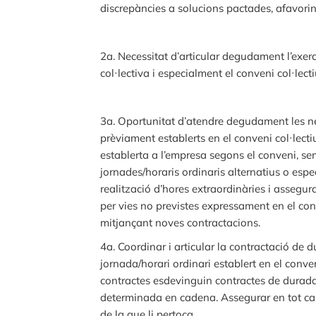
discrepàncies a solucions pactades, afavorin
2a. Necessitat d’articular degudament l’exerc
col·lectiva i especialment el conveni col·lect
3a. Oportunitat d’atendre degudament les nec
prèviament establerts en el conveni col·lecti
establerta a l’empresa segons el conveni, sem
jornades/horaris ordinaris alternatius o especi
realització d’hores extraordinàries i assegur
per vies no previstes expressament en el conve
mitjançant noves contractacions.
4a. Coordinar i articular la contractació de
jornada/horari ordinari establert en el conve
contractes esdevinguin contractes de durada 
determinada en cadena. Assegurar en tot cas 
de la que li pertoca.