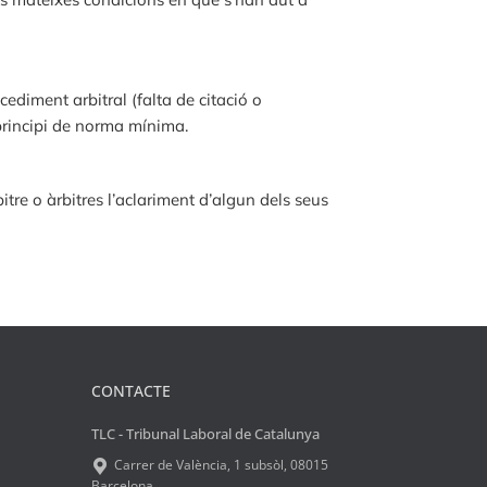
diment arbitral (falta de citació o
 principi de norma mínima.
bitre o àrbitres l’aclariment d’algun dels seus
CONTACTE
TLC - Tribunal Laboral de Catalunya
Carrer de València, 1 subsòl, 08015
Barcelona