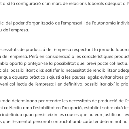
t així la configuració d’un marc de relacions laborals adequat a l
ici del poder d’organització de l’empresari i de l’autonomia indivi
iu de l’empresa.
essitats de producció de l’empresa respectant la jornada laboral o
u de l’empresa. Però en consideració a les característiques product
bla oportú plantejar-se la possibilitat que, previ pacte col·lecti
als, possibilitant així: satisfer la necessitat de rendibilitzar adeq
ar que aquesta pràctica s’ajusti a les pautes legals; evitar altres 
ni col·lectiu de l’empresa; i en definitiva, possibilitar així la pri
 durada determinada per atendre les necessitats de producció de l
ni col·lectiu amb l’estabilitat en l’ocupació, establint sobre això
indefinida quan persisteixin les causes que ho van justificar, i e
que l’esmentat personal contractat amb caràcter determinat no pe