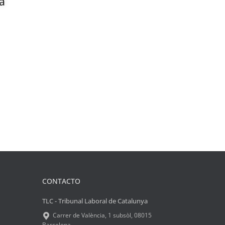
a
CONTACTO
TLC - Tribunal Laboral de Catalunya
Carrer de València, 1 subsòl, 08015
Barcelona