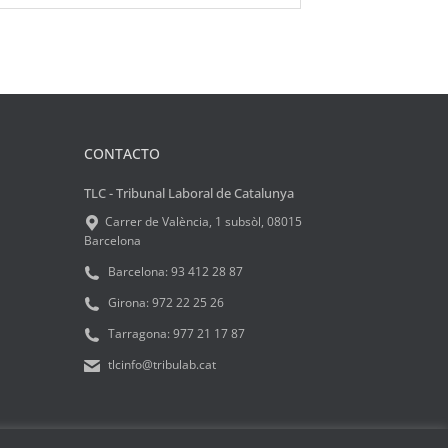
CONTACTO
TLC - Tribunal Laboral de Catalunya
Carrer de València, 1 subsòl, 08015
Barcelona
Barcelona:
93 412 28 87
Girona:
972 22 25 26
Tarragona:
977 21 17 87
tlcinfo@tribulab.cat