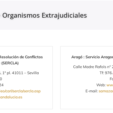
 Organismos Extrajudiciales
Resolución de Conflictos
Aragó : Servicio Arago
a (SERCLA)
Calle Madre Rafols nº 2
 1ª pl. 41011 – Sevilla
Tf: 976
00
F
24
Web:
www
/carl/sercla/sercla.asp
E-mail:
samaza
-andalucia.es