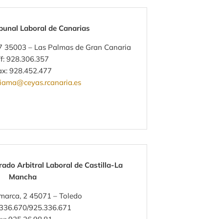
ibunal Laboral de Canarias
 57 35003 – Las Palmas de Gran Canaria
f: 928.306.357
ax: 928.452.477
liama@ceyas.rcanaria.es
ado Arbitral Laboral de Castilla-La
Mancha
marca, 2 45071 – Toledo
.336.670/925.336.671