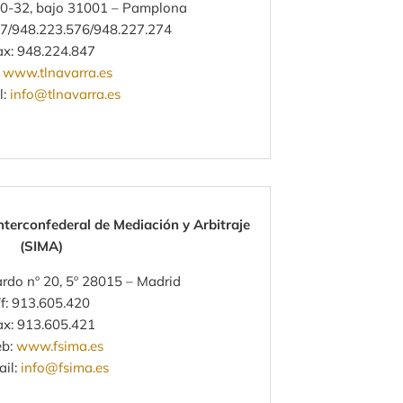
30-32, bajo 31001 – Pamplona
87/948.223.576/948.227.274
ax: 948.224.847
:
www.tlnavarra.es
l:
info@tlnavarra.es
Interconfederal de Mediación y Arbitraje
(SIMA)
rdo nº 20, 5º 28015 – Madrid
f: 913.605.420
ax: 913.605.421
b:
www.fsima.es
ail:
info@fsima.es