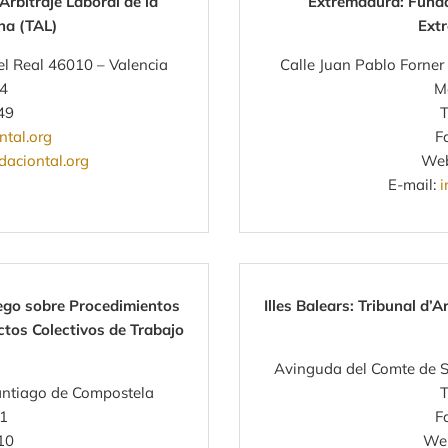
Arbitraje Laboral de la
Extremadura: Funda
na (TAL)
Ext
el Real 46010 – Valencia
Calle Juan Pablo Forner 
44
M
49
T
tal.org
F
aciontal.org
We
E-mail:
i
lego sobre Procedimientos
Illes Balears: Tribunal d’A
ctos Colectivos de Trabajo
Avinguda del Comte de S
antiago de Compostela
T
01
F
10
We