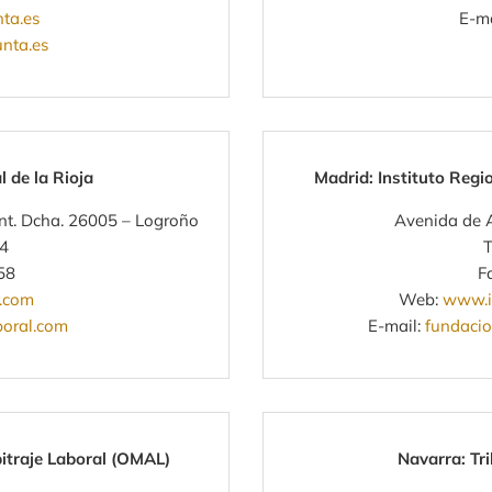
ta.es
E-ma
unta.es
l de la Rioja
Madrid: Instituto Regi
Ent. Dcha. 26005 – Logroño
Avenida de A
34
T
58
F
a.com
Web:
www.in
boral.com
E-mail:
fundacio
bitraje Laboral (OMAL)
Navarra: Tr