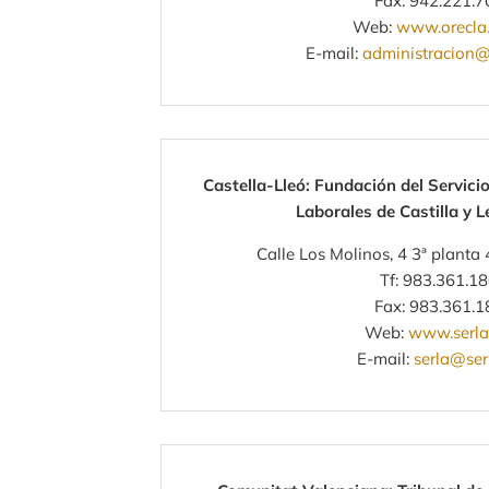
Fax: 942.221.7
Web:
www.orecla
E-mail:
administracion@
Castella-Lleó: Fundación del Servici
Laborales de Castilla y 
Calle Los Molinos, 4 3ª planta
Tf: 983.361.1
Fax: 983.361.1
Web:
www.serla
E-mail:
serla@ser