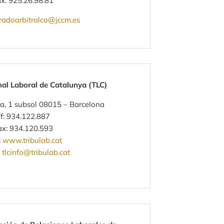
x: 925.26.98.81
radoarbitralco@jccm.es
nal Laboral de Catalunya (TLC)
ia, 1 subsol 08015 – Barcelona
f: 934.122.887
ax: 934.120.593
:
www.tribulab.cat
:
tlcinfo@tribulab.cat