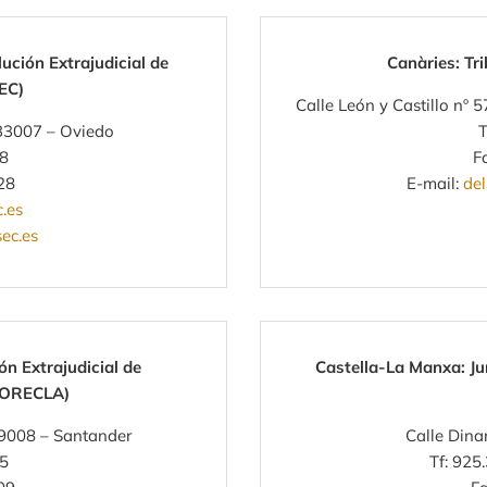
ución Extrajudicial de
Canàries: Tr
EC)
Calle León y Castillo nº
 33007 – Oviedo
T
48
F
28
E-mail:
de
.es
ec.es
n Extrajudicial de
Castella-La Manxa: Jur
 (ORECLA)
 39008 – Santander
Calle Dina
45
Tf: 925