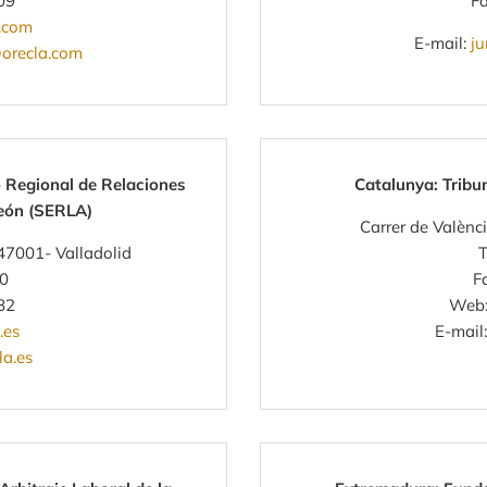
09
Fa
.com
E-mail:
ju
orecla.com
o Regional de Relaciones
Catalunya: Tribu
León (SERLA)
Carrer de Valènc
 47001- Valladolid
T
80
F
82
Web
.es
E-mail
la.es