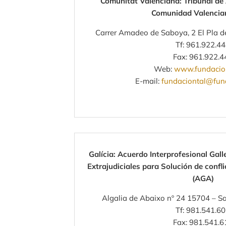
Comunitat Valenciana: Tribunal de 
Comunidad Valencia
Carrer Amadeo de Saboya, 2 El Pla d
Tf: 961.922.4
Fax: 961.922.4
Web:
www.fundacion
E-mail:
fundaciontal@fund
Galícia: Acuerdo Interprofesional Gal
Extrajudiciales para Solución de confli
(AGA)
Algalia de Abaixo nº 24 15704 – S
Tf: 981.541.6
Fax: 981.541.6