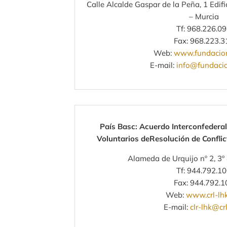
Calle Alcalde Gaspar de la Peña, 1 Edif
– Murcia
Tf: 968.226.0
Fax: 968.223.3
Web:
www.fundacion
E-mail:
info@fundacio
País Basc: Acuerdo Interconfedera
Voluntarios deResolución de Confli
Alameda de Urquijo nº 2, 3º
Tf: 944.792.1
Fax: 944.792.1
Web:
www.crl-lhk
E-mail:
clr-lhk@crl