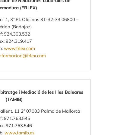
ción de Relaciones Laborales de
remadura (FRLEX)
nº 1, 3º Pl. Oficinas 31-32-33 06800 –
érida (Badajoz)
f: 924.303.532
ax: 924.319.417
b:
www.frlex.com
nformacion@frlex.com
rbitratge i Mediació de les Illes Baleares
(TAMIB)
allent, 11 2º 07003 Palma de Mallorca
f: 971.763.545
ax: 971.763.546
b:
www.tamib.es