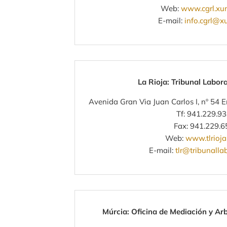
Web:
www.cgrl.xun
E-mail:
info.cgrl@x
La Rioja: Tribunal Labora
Avenida Gran Via Juan Carlos I, nº 54 
Tf: 941.229.9
Fax: 941.229.6
Web:
www.tlrioj
E-mail:
tlr@tribunalla
Múrcia: Oficina de Mediación y Ar