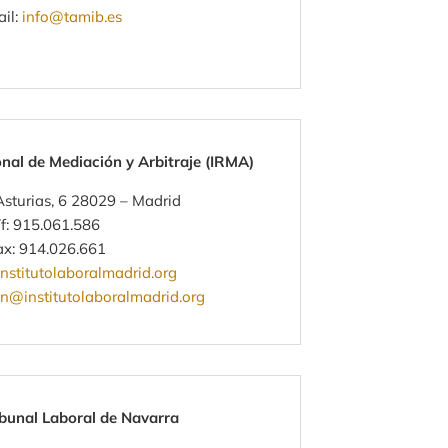
il:
info@tamib.es
onal de Mediación y Arbitraje (IRMA)
sturias, 6 28029 – Madrid
f: 915.061.586
ax: 914.026.661
stitutolaboralmadrid.org
n@institutolaboralmadrid.org
ibunal Laboral de Navarra