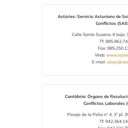
Astúries: Servicio Asturiano de Sol
Conflictos (SAS
Calle Santa Susana, 6 bajo
Tf: 985.962.7
Fax: 985.250.1
Web:
www.sasec
E-mail:
sasec@sas
Cantàbria: Órgano de Resolució
Conflictos Laborales
Pasaje de la Peña nº 4, 3ª pl.
Tf: 942.364.1