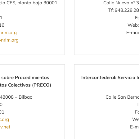
icio CES, planta baja 30001
Calle Nueva nº 
Tf: 948.228.2
91
F
16
Web
rlm.org
E-mai
nrlm.org
l sobre Procedimientos
Interconfederal: Servicio 
ctos Colectivos (PRECO)
 48008 – Bilbao
Calle San Berna
00
T
01
F
.org
We
v.net
E-m