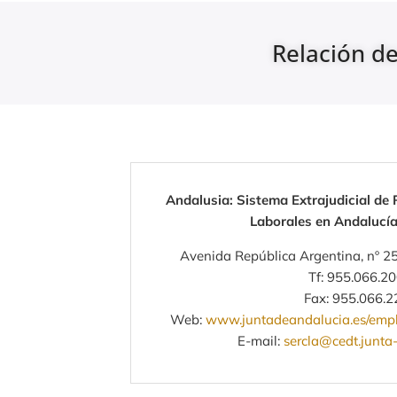
Relación de
Andalusia: Sistema Extrajudicial de 
Laborales en Andalucí
Avenida República Argentina, nº 25,
Tf: 955.066.2
Fax: 955.066.2
Web:
www.juntadeandalucia.es/empleo
E-mail:
sercla@cedt.junta