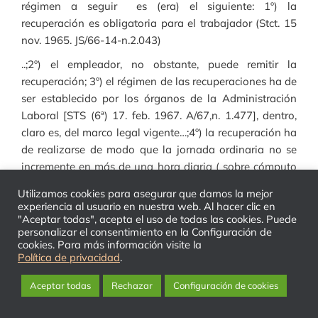
régimen a seguir es (era) el siguiente: 1º) la
recuperación es obligatoria para el trabajador (Stct. 15
nov. 1965. JS/66-14-n.2.043)
..;2º) el empleador, no obstante, puede remitir la
recuperación; 3º) el régimen de las recuperaciones ha de
ser establecido por los órganos de la Administración
Laboral [STS (6ª) 17. feb. 1967. A/67,n. 1.477], dentro,
claro es, del marco legal vigente…;4º) la recuperación ha
de realizarse de modo que la jornada ordinaria no se
incremente en más de una hora diaria ( sobre cómputo
semanal de recuperaciones, Sts (6ª) 23 dic. 1961. A/61,n.
Utilizamos cookies para asegurar que damos la mejor
4.336); 5º) la recuperación puede hacerse en cualquier
experiencia al usuario en nuestra web. Al hacer clic en
día laborable del año (aunque el art. 59 RDD alude a
"Aceptar todas", acepta el uso de todas las cookies. Puede
personalizar el consentimiento en la Configuración de
los días…”inmediatamente siguientes a la fiesta que la
cookies. Para más información visite la
motiva”, pero la jurisprudencia admite el juego de la
Política de privacidad
.
negociación colectiva STS ,6ª, 10 jun. 1966. A/66,
n.3.835); 6º) la recuperación no da derecho a retribución
Aceptar todas
Rechazar
Configuración de cookies
alguna…”pues al recuperar el trabajo de aquel día en