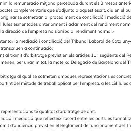
ínim la remuneració mitjana percebuda durant els 3 mesos anterio
 pactes complementaris que s’adjunta a aquest escrit, diu en el p
n originar se sotmetran al procediment de conciliació i mediació d
l·lules esmentades anteriorment i aclariment del rendiment norma
a direcció de l’empresa no s’arriba al rendiment normal.»
ntentar la mediació i conciliació del Tribunal Laboral de Catalu
 transcriuen a continuació:
al tràmit d’arbitratge previst en els articles 11 i següents del
nomenen, per unanimitat, la mateixa Delegació de Barcelona del 
’arbitratge al qual se sotmeten ambdues representacions es concret
artint del mètode de treball aplicat per l’empresa, a les cèl·lule
representacions té qualitat d’arbitratge de dret.
ació i mediació que reflecteix l’acord entre les parts, es formalitz
tràmit d’audiència previst en el Reglament de funcionament del T