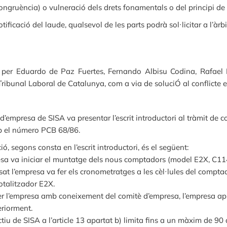
ncongruència) o vulneració dels drets fonamentals o del principi 
otificació del laude, qualsevol de les parts podrà sol·licitar a l’àrb
98 per Eduardo de Paz Fuertes, Fernando Albisu Codina, Rafae
ibunal Laboral de Catalunya, com a via de soluciÓ al conflicte e
d’empresa de SISA va presentar l’escrit introductori al tràmit de 
mb el número PCB 68/86.
, segons consta en l’escrit introductori, és el següent:
resa va iniciar el muntatge dels nous comptadors (model E2X, C114
at l’empresa va fer els cronometratges a les cèl·lules del comp
otalitzador E2X.
r l’empresa amb coneixement del comitè d’empresa, l’empresa apl
eriorment.
ctiu de SISA a l’article 13 apartat b) limita fins a un màxim de 90