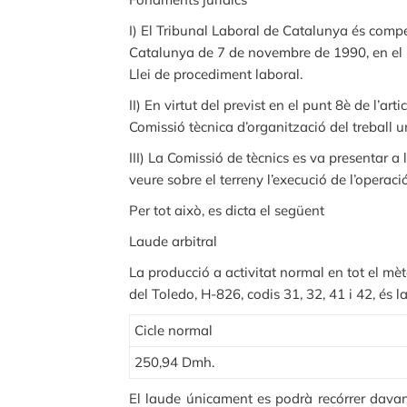
I) El Tribunal Laboral de Catalunya és compet
Catalunya de 7 de novembre de 1990, en el Re
Llei de procediment laboral.
II) En virtut del previst en el punt 8è de l’
Comissió tècnica d’organització del treball u
III) La Comissió de tècnics es va presentar a
veure sobre el terreny l’execució de l’operac
Per tot això, es dicta el següent
Laude arbitral
La producció a activitat normal en tot el mè
del Toledo, H-826, codis 31, 32, 41 i 42, és l
Cicle normal
250,94 Dmh.
El laude únicament es podrà recórrer davant