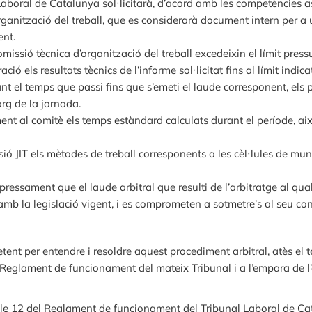
Laboral de Catalunya sol·licitarà, d’acord amb les competències
rganització del treball, que es considerarà document intern per a
ent.
missió tècnica d’organització del treball excedeixin el límit pressu
 els resultats tècnics de l’informe sol·licitat fins al límit indica
t el temps que passi fins que s’emeti el laude corresponent, els
arg de la jornada.
al comitè els temps estàndard calculats durant el període, així c
ió JIT els mètodes de treball corresponents a les cèl·lules de mu
essament que el laude arbitral que resulti de l’arbitratge al qua
amb la legislació vigent, i es comprometen a sotmetre’s al seu con
ent per entendre i resoldre aquest procediment arbitral, atès el t
glament de funcionament del mateix Tribunal i a l’empara de l’est
article 12 del Reglament de funcionament del Tribunal Laboral de Cat