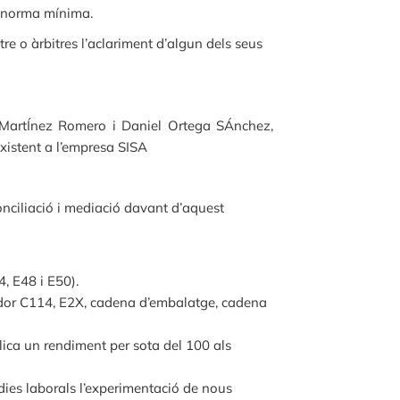
de norma mínima.
itre o àrbitres l’aclariment d’algun dels seus
l MartÍnez Romero i Daniel Ortega SÁnchez,
xistent a l’empresa SISA
conciliació i mediació davant d’aquest
, E48 i E50).
tador C114, E2X, cadena d’embalatge, cadena
ica un rendiment per sota del 100 als
 dies laborals l’experimentació de nous