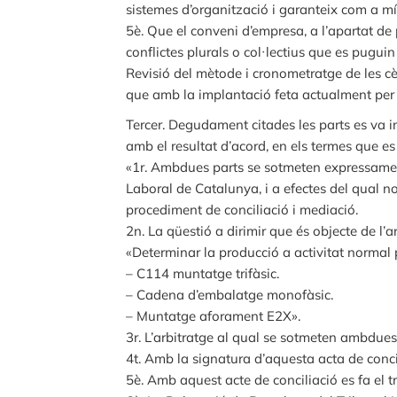
sistemes d’organització i garanteix com a m
5è. Que el conveni d’empresa, a l’apartat de
conflictes plurals o col·lectius que es pugui
Revisió del mètode i cronometratge de les cè
que amb la implantació feta actualment per l
Tercer. Degudament citades les parts es va i
amb el resultat d’acord, en els termes que es
«1r. Ambdues parts se sotmeten expressament 
Laboral de Catalunya, i a efectes del qual 
procediment de conciliació i mediació.
2n. La qüestió a dirimir que és objecte de l
«Determinar la producció a activitat normal p
– C114 muntatge trifàsic.
– Cadena d’embalatge monofàsic.
– Muntatge aforament E2X».
3r. L’arbitratge al qual se sotmeten ambdues 
4t. Amb la signatura d’aquesta acta de concili
5è. Amb aquest acte de conciliació es fa el 