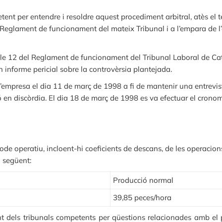
ent per entendre i resoldre aquest procediment arbitral, atès el t
glament de funcionament del mateix Tribunal i a l’empara de l’est
article 12 del Reglament de funcionament del Tribunal Laboral de Cat
n informe pericial sobre la controvèrsia plantejada.
 l’empresa el dia 11 de març de 1998 a fi de mantenir una entrevis
ió en discòrdia. El dia 18 de març de 1998 es va efectuar el crono
tode operatiu, incloent-hi coeficients de descans, de les operacio
a següent:
Producció normal
39,85 peces/hora
 dels tribunals competents per qüestions relacionades amb el p