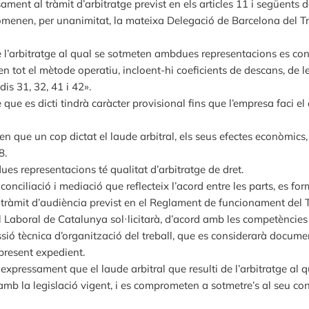
ment al tràmit d’arbitratge previst en els articles 11 i següents
nomenen, per unanimitat, la mateixa Delegació de Barcelona del 
e l’arbitratge al qual se sotmeten ambdues representacions es con
en tot el mètode operatiu, incloent-hi coeficients de descans, de
is 31, 32, 41 i 42».
que es dicti tindrà caràcter provisional fins que l’empresa faci e
 que un cop dictat el laude arbitral, els seus efectes econòmics,
8.
es representacions té qualitat d’arbitratge de dret.
ciliació i mediació que reflecteix l’acord entre les parts, es form
l tràmit d’audiència previst en el Reglament de funcionament del
l Laboral de Catalunya sol·licitarà, d’acord amb les competènci
sió tècnica d’organització del treball, que es considerarà docume
 present expedient.
xpressament que el laude arbitral que resulti de l’arbitratge al 
amb la legislació vigent, i es comprometen a sotmetre’s al seu con