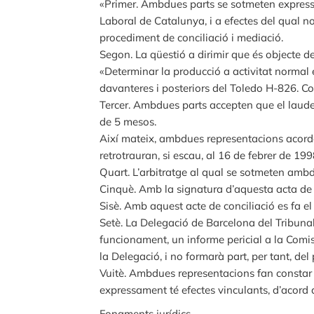
«Primer. Ambdues parts se sotmeten expressa
Laboral de Catalunya, i a efectes del qual 
procediment de conciliació i mediació.
Segon. La qüestió a dirimir que és objecte d
«Determinar la producció a activitat normal 
davanteres i posteriors del Toledo H-826. Cod
Tercer. Ambdues parts accepten que el laude 
de 5 mesos.
Així mateix, ambdues representacions acorden
retrotrauran, si escau, al 16 de febrer de 199
Quart. L’arbitratge al qual se sotmeten ambdu
Cinquè. Amb la signatura d’aquesta acta de con
Sisè. Amb aquest acte de conciliació es fa e
Setè. La Delegació de Barcelona del Tribuna
funcionament, un informe pericial a la Comis
la Delegació, i no formarà part, per tant, del
Vuitè. Ambdues representacions fan constar e
expressament té efectes vinculants, d’acord 
Fonaments jurídics