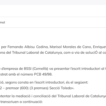
rmal
8 per Fernando Albisu Codina, Marisol Morales de Cano, Enrique
a del Tribunal Laboral de Catalunya, com a via de soluciÓ al con
è d’empresa de BSSI (Cornellà) va presentar l’escrit introductori al
gistrat amb el número PCB 49/98.
, segons consta en l’escrit introductori, és el següent:
32 – premsar (600) (3 premses) Secció Toledo».
ntentar la mediació i conciliació del Tribunal Laboral de Catalun
 transcriuen a continuació: