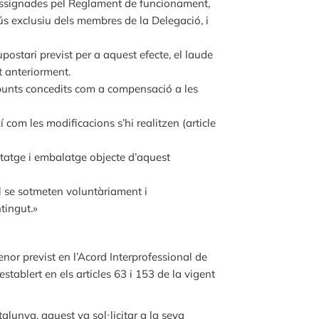
 assignades pel Reglament de funcionament,
 ús exclusiu dels membres de la Delegació, i
postari previst per a aquest efecte, el laude
t anteriorment.
 punts concedits com a compensació a les
om les modificacions s’hi realitzen (article
ntatge i embalatge objecte d’aquest
l se sotmeten voluntàriament i
tingut.»
enor previst en l’Acord Interprofessional de
ablert en els articles 63 i 153 de la vigent
alunya, aquest va sol·licitar a la seva