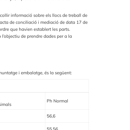
ollir informació sobre els llocs de treball de
l’acta de conciliació i mediació de data 17 de
ordre que havien establert les parts.
 l’objectiu de prendre dades per a la
 muntatge i embalatge, és la següent:
Ph Normal
simals
56,6
55,56