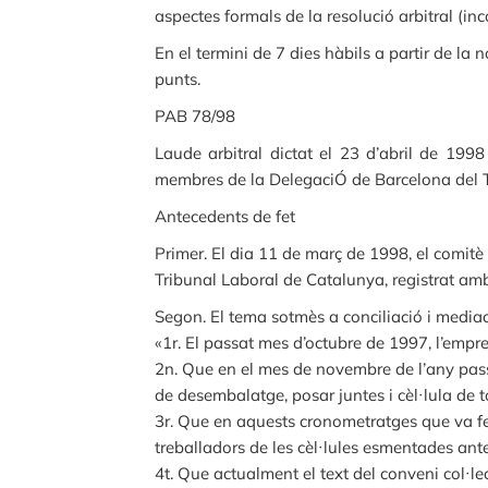
aspectes formals de la resolució arbitral (i
En el termini de 7 dies hàbils a partir de la n
punts.
PAB 78/98
Laude arbitral dictat el 23 d’abril de 19
membres de la DelegaciÓ de Barcelona del Tr
Antecedents de fet
Primer. El dia 11 de març de 1998, el comitè 
Tribunal Laboral de Catalunya, registrat a
Segon. El tema sotmès a conciliació i mediació
«1r. El passat mes d’octubre de 1997, l’emp
2n. Que en el mes de novembre de l’any pass
de desembalatge, posar juntes i cèl·lula de t
3r. Que en aquests cronometratges que va fe
treballadors de les cèl·lules esmentades ant
4t. Que actualment el text del conveni col·le