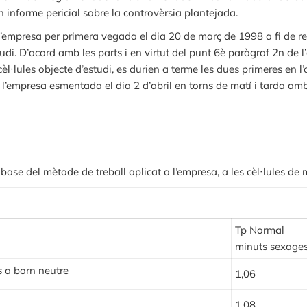
n informe pericial sobre la controvèrsia plantejada.
 l’empresa per primera vegada el dia 20 de març de 1998 a fi de rec
tudi. D’acord amb les parts i en virtut del punt 6è paràgraf 2n de 
l·lules objecte d’estudi, es durien a terme les dues primeres en l’
 l’empresa esmentada el dia 2 d’abril en torns de matí i tarda amb
 base del mètode de treball aplicat a l’empresa, a les cèl·lules de
Tp Normal
minuts sexage
s a born neutre
1,06
1,08