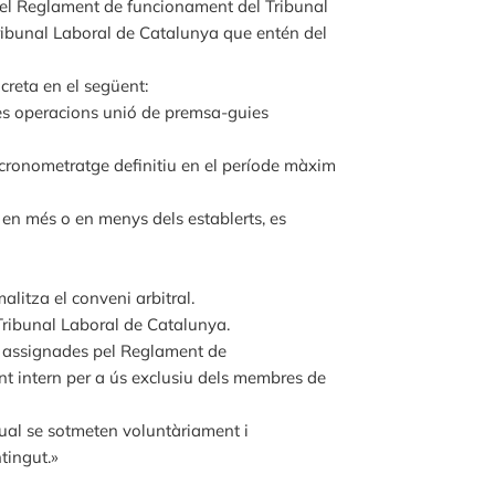
 del Reglament de funcionament del Tribunal
Tribunal Laboral de Catalunya que entén del
creta en el següent:
 les operacions unió de premsa-guies
l cronometratge definitiu en el període màxim
 en més o en menys dels establerts, es
alitza el conveni arbitral.
 Tribunal Laboral de Catalunya.
es assignades pel Reglament de
nt intern per a ús exclusiu dels membres de
qual se sotmeten voluntàriament i
tingut.»