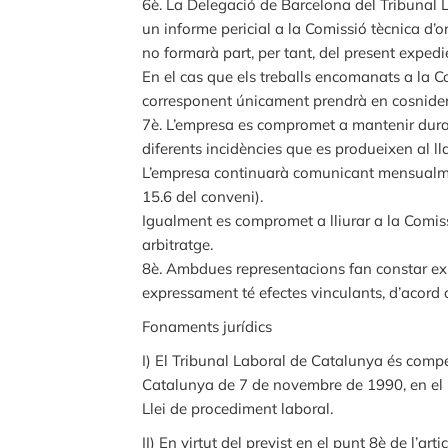
6è. La Delegació de Barcelona del Tribunal 
un informe pericial a la Comissió tècnica d’o
no formarà part, per tant, del present expedi
En el cas que els treballs encomanats a la Co
corresponent únicament prendrà en cosnideració
7è. L’empresa es compromet a mantenir duran
diferents incidències que es produeixen al ll
L’empresa continuarà comunicant mensualment 
15.6 del conveni).
Igualment es compromet a lliurar a la Comiss
arbitratge.
8è. Ambdues representacions fan constar expr
expressament té efectes vinculants, d’acord 
Fonaments jurídics
I) El Tribunal Laboral de Catalunya és compet
Catalunya de 7 de novembre de 1990, en el Re
Llei de procediment laboral.
II) En virtut del previst en el punt 8è de l’