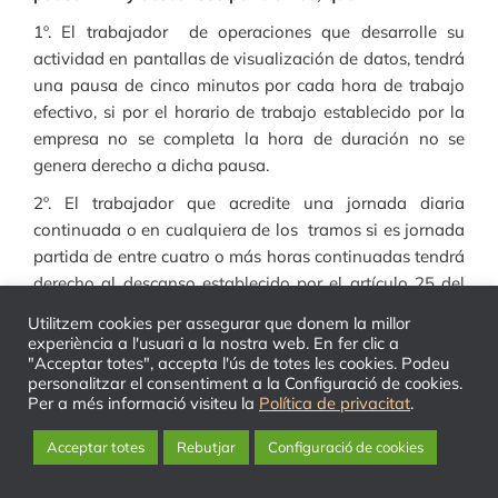
1º. El trabajador de operaciones que desarrolle su
actividad en pantallas de visualización de datos, tendrá
una pausa de cinco minutos por cada hora de trabajo
efectivo, si por el horario de trabajo establecido por la
empresa no se completa la hora de duración no se
genera derecho a dicha pausa.
2º. El trabajador que acredite una jornada diaria
continuada o en cualquiera de los tramos si es jornada
partida de entre cuatro o más horas continuadas tendrá
derecho al descanso establecido por el artículo 25 del
convenio colectivo, si en función de los horarios
Utilitzem cookies per assegurar que donem la millor
establecidos por la empresa la jornada diaria
experiència a l'usuari a la nostra web. En fer clic a
"Acceptar totes", accepta l'ús de totes les cookies. Podeu
continuada o cualquiera de sus tramos en jornada
personalitzar el consentiment a la Configuració de cookies.
partida no alcanza una duración de cuatro horas no se
Per a més informació visiteu la
Política de privacitat
.
acredita el derecho al descanso por dicha causa.
Acceptar totes
Rebutjar
Configuració de cookies
3º. Para la efectividad de los derechos de pausa PVD y
descanso por tramos el concepto de jornada de trabajo