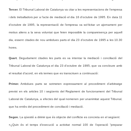
Tercer.
El Tribunal Laboral de Catalunya va citar a les representacions de l’empresa
i dels treballadors per a l’acte de mediació el dia 16 d’octubre de 1995. En data 11
d’octubre de 1995, la representació de l’empresa va sol·licitar un ajornament per
motius aliens a la seva voluntat que feien impossible la compareixença per aquell
dia, essent citades de nou ambdues parts el dia 23 d’octubre de 1995 a les 10.30
hores.
Quart.
Degudament citades les parts es va intentar la mediació i conciliació del
Tribunal Laboral de Catalunya el dia 23 d’octubre de 1995, que va concloure amb
el resultat d’acord, en els termes que es transcriuen a continuació:
Primer.
Ambdues parts se sotmeten expressament al procediment d’arbitratge
previst en els articles 10 i següents del Reglament de funcionament del Tribunal
Laboral de Catalunya, a efectes del qual nomenen per unanimitat aquest Tribunal,
que ha entès del procediment de conciliació i mediació.
Segon.
La qüestió a dirimir que és objecte del conflicte es concreta en el següent:
«¿Quin és el temps d’execució a activitat normal 100 de l’operació “preparar