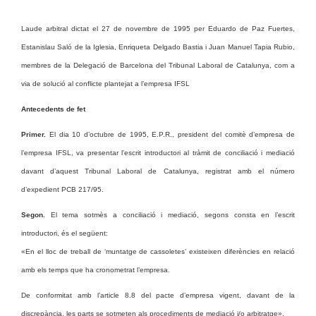
Laude arbitral dictat el 27 de novembre de 1995 per Eduardo de Paz Fuertes,
Estanislau Saló de la Iglesia, Enriqueta Delgado Bastia i Juan Manuel Tapia Rubio,
membres de la Delegació de Barcelona del Tribunal Laboral de Catalunya, com a
via de solució al conflicte plantejat a l’empresa IFSL
Antecedents de fet
Primer.
El dia 10 d’octubre de 1995, E.P.R., president del comitè d’empresa de
l’empresa IFSL, va presentar l’escrit introductori al tràmit de conciliació i mediació
davant d’aquest Tribunal Laboral de Catalunya, registrat amb el número
d’expedient PCB 217/95.
Segon.
El tema sotmès a conciliació i mediació, segons consta en l’escrit
introductori, és el següent:
«En el lloc de treball de ‘muntatge de cassoletes’ existeixen diferències en relació
amb els temps que ha cronometrat l’empresa.
De conformitat amb l’article 8.8 del pacte d’empresa vigent, davant de la
discrepància, les parts se sotmeten als procediments de mediació i/o arbitratge».