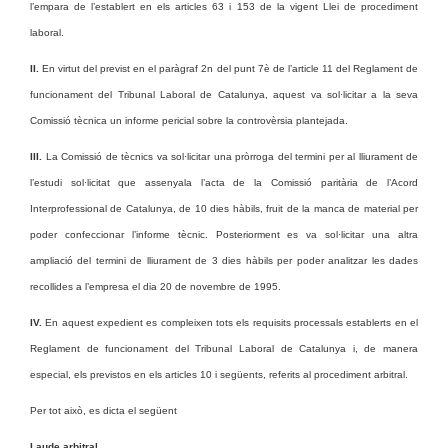
l’empara de l’establert en els articles 63 i 153 de la vigent Llei de procediment
laboral.
II.
En virtut del previst en el paràgraf 2n del punt 7è de l’article 11 del Reglament de
funcionament del Tribunal Laboral de Catalunya, aquest va sol·licitar a la seva
Comissió tècnica un informe pericial sobre la controvèrsia plantejada.
III.
La Comissió de tècnics va sol·licitar una pròrroga del termini per al lliurament de
l’estudi sol·licitat que assenyala l’acta de la Comissió paritària de l’Acord
Interprofessional de Catalunya, de 10 dies hàbils, fruit de la manca de material per
poder confeccionar l’informe tècnic. Posteriorment es va sol·licitar una altra
ampliació del termini de lliurament de 3 dies hàbils per poder analitzar les dades
recollides a l’empresa el dia 20 de novembre de 1995.
IV.
En aquest expedient es compleixen tots els requisits processals establerts en el
Reglament de funcionament del Tribunal Laboral de Catalunya i, de manera
especial, els previstos en els articles 10 i següents, referits al procediment arbitral.
Per tot això, es dicta el següent
Laude arbitral