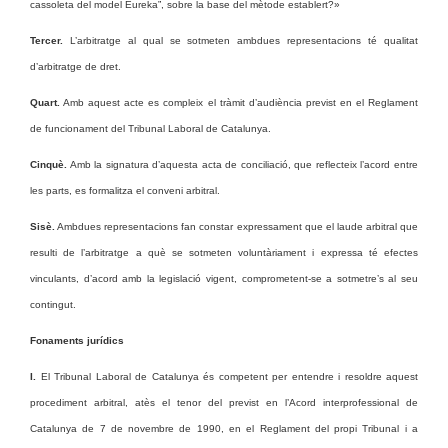
cassoleta del model Eureka”, sobre la base del mètode establert?»
Tercer.
L’arbitratge al qual se sotmeten ambdues representacions té qualitat
d’arbitratge de dret.
Quart.
Amb aquest acte es compleix el tràmit d’audiència previst en el Reglament
de funcionament del Tribunal Laboral de Catalunya.
Cinquè.
Amb la signatura d’aquesta acta de conciliació, que reflecteix l’acord entre
les parts, es formalitza el conveni arbitral.
Sisè.
Ambdues representacions fan constar expressament que el laude arbitral que
resulti de l’arbitratge a què se sotmeten voluntàriament i expressa té efectes
vinculants, d’acord amb la legislació vigent, comprometent-se a sotmetre’s al seu
contingut.
Fonaments jurídics
I.
El Tribunal Laboral de Catalunya és competent per entendre i resoldre aquest
procediment arbitral, atès el tenor del previst en l’Acord interprofessional de
Catalunya de 7 de novembre de 1990, en el Reglament del propi Tribunal i a