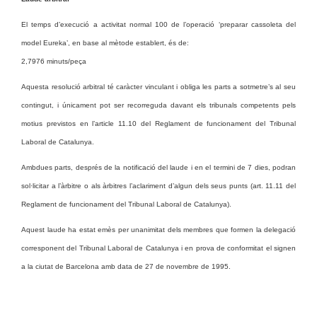
El temps d’execució a activitat normal 100 de l’operació ‘preparar cassoleta del
model Eureka’, en base al mètode establert, és de:
2,7976 minuts/peça
Aquesta resolució arbitral té caràcter vinculant i obliga les parts a sotmetre’s al seu
contingut, i únicament pot ser recorreguda davant els tribunals competents pels
motius previstos en l’article 11.10 del Reglament de funcionament del Tribunal
Laboral de Catalunya.
Ambdues parts, després de la notificació del laude i en el termini de 7 dies, podran
sol·licitar a l’àrbitre o als àrbitres l’aclariment d’algun dels seus punts (art. 11.11 del
Reglament de funcionament del Tribunal Laboral de Catalunya).
Aquest laude ha estat emès per unanimitat dels membres que formen la delegació
corresponent del Tribunal Laboral de Catalunya i en prova de conformitat el signen
a la ciutat de Barcelona amb data de 27 de novembre de 1995.