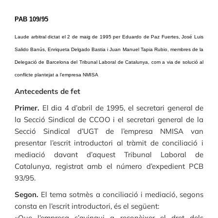
PAB 109/95
Laude arbitral dictat el 2 de maig de 1995 per Eduardo de Paz Fuertes, José Luis
Salido Banús, Enriqueta Delgado Bastia i Juan Manuel Tapia Rubio, membres de la
Delegació de Barcelona del Tribunal Laboral de Catalunya, com a via de solució al
conflicte plantejat a l’empresa NMISA
Antecedents de fet
Primer.
El dia 4 d’abril de 1995, el secretari general de
la Secció Sindical de CCOO i el secretari general de la
Secció Sindical d’UGT de l’empresa NMISA van
presentar l’escrit introductori al tràmit de conciliació i
mediació davant d’aquest Tribunal Laboral de
Catalunya, registrat amb el número d’expedient PCB
93/95.
Segon.
El tema sotmès a conciliació i mediació, segons
consta en l’escrit introductori, és el següent:
«Que l’empresa s’avingui a reconèixer el dret dels