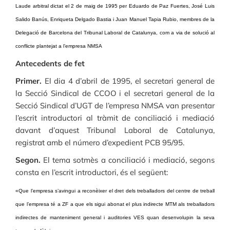
Laude arbitral dictat el 2 de maig de 1995 per Eduardo de Paz Fuertes, José Luis
Salido Banús, Enriqueta Delgado Bastia i Juan Manuel Tapia Rubio, membres de la
Delegació de Barcelona del Tribunal Laboral de Catalunya, com a via de solució al
conflicte plantejat a l’empresa NMSA
Antecedents de fet
Primer.
El dia 4 d’abril de 1995, el secretari general de
la Secció Sindical de CCOO i el secretari general de la
Secció Sindical d’UGT de l’empresa NMSA van presentar
l’escrit introductori al tràmit de conciliació i mediació
davant d’aquest Tribunal Laboral de Catalunya,
registrat amb el número d’expedient PCB 95/95.
Segon.
El tema sotmès a conciliació i mediació, segons
consta en l’escrit introductori, és el següent:
«Que l’empresa s’avingui a reconèixer el dret dels treballadors del centre de treball
que l’empresa té a ZF a que els sigui abonat el plus indirecte MTM als treballadors
indirectes de manteniment general i auditories VES quan desenvolupin la seva