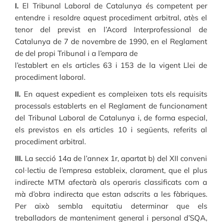
I.
El Tribunal Laboral de Catalunya és competent per
entendre i resoldre aquest procediment arbitral, atès el
tenor del previst en l’Acord Interprofessional de
Catalunya de 7 de novembre de 1990, en el Reglament
de del propi Tribunal i a l’empara de
l’establert en els articles 63 i 153 de la vigent Llei de
procediment laboral.
II.
En aquest expedient es compleixen tots els requisits
processals establerts en el Reglament de funcionament
del Tribunal Laboral de Catalunya i, de forma especial,
els previstos en els articles 10 i següents, referits al
procediment arbitral.
III.
La secció 14a de l’annex 1r, apartat b) del XII conveni
col·lectiu de l’empresa estableix, clarament, que el plus
indirecte MTM afectarà als operaris classificats com a
mà d’obra indirecta que estan adscrits a les fàbriques.
Per això sembla equitatiu determinar que els
treballadors de manteniment general i personal d’SQA,