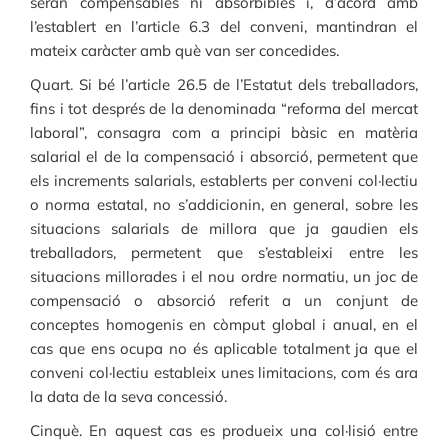
seran compensables ni absorbibles i, d’acord amb
l’establert en l’article 6.3 del conveni, mantindran el
mateix caràcter amb què van ser concedides.
Quart. Si bé l’article 26.5 de l’Estatut dels treballadors,
fins i tot després de la denominada “reforma del mercat
laboral”, consagra com a principi bàsic en matèria
salarial el de la compensació i absorció, permetent que
els increments salarials, establerts per conveni col·lectiu
o norma estatal, no s’addicionin, en general, sobre les
situacions salarials de millora que ja gaudien els
treballadors, permetent que s’estableixi entre les
situacions millorades i el nou ordre normatiu, un joc de
compensació o absorció referit a un conjunt de
conceptes homogenis en còmput global i anual, en el
cas que ens ocupa no és aplicable totalment ja que el
conveni col·lectiu estableix unes limitacions, com és ara
la data de la seva concessió.
Cinquè. En aquest cas es produeix una col·lisió entre